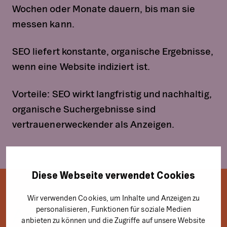
Wochen oder Monate dauern, bis man sie
messen kann.
SEO liefert konstante, organische Ergebnisse,
wenn eine Website indiziert ist.
Vorteile: SEO wirkt langfristig und nachhaltig,
organische Suchergebnisse sind
vertrauenerweckender als Anzeigen.
Diese Webseite verwendet Cookies
Wir verwenden Cookies, um Inhalte und Anzeigen zu
Ads oder SEO: Welche
personalisieren, Funktionen für soziale Medien
anbieten zu können und die Zugriffe auf unsere Website