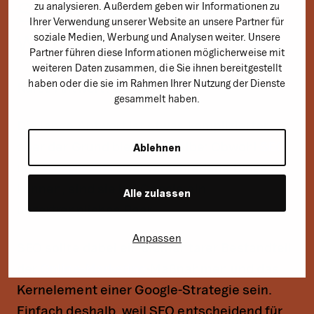
Strategie sollte ich
zu analysieren. Außerdem geben wir Informationen zu
Ihrer Verwendung unserer Website an unsere Partner für
wählen?
soziale Medien, Werbung und Analysen weiter. Unsere
Partner führen diese Informationen möglicherweise mit
weiteren Daten zusammen, die Sie ihnen bereitgestellt
haben oder die sie im Rahmen Ihrer Nutzung der Dienste
Kurze Antwort? Beide.
gesammelt haben.
Die lange Antwort ist etwas komplizierter,
aber der Grund bleibt derselbe: Obwohl
SEO
Ablehnen
und
Google Ads
zwei verschiedene Dinge tun
können, sind sie bei Google ein
Alle zulassen
unzertrennliches Paar.
Anpassen
SEO sollte dabei ein elementarer Bestandteil
der
Online-Marketing
-Maßnahmen und das
Kernelement einer Google-Strategie sein.
Einfach deshalb, weil SEO entscheidend für