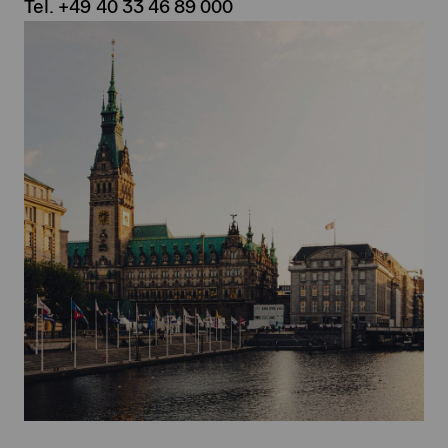
Tel. +49 40 33 46 89 000
h
a
n
g
e
d
.