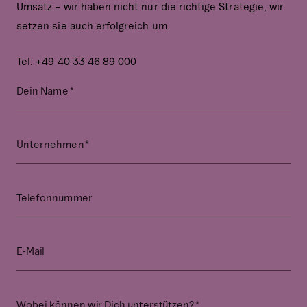
Umsatz – wir haben nicht nur die richtige Strategie, wir
setzen sie auch erfolgreich um.
Tel: +49 40 33 46 89 000
P
Dein Name
T
*
h
h
o
i
n
Unternehmen
s
e
*
f
i
Telefonnummer
e
l
d
E-Mail
i
s
f
o
Wobei können wir Dich unterstützen?