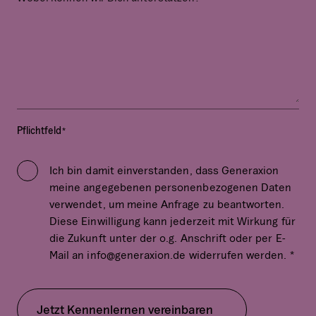
r
*
v
a
l
i
d
a
t
Pflichtfeld
*
i
o
Ich bin damit einverstanden, dass Generaxion
n
meine angegebenen personenbezogenen Daten
p
verwendet, um meine Anfrage zu beantworten.
u
Diese Einwilligung kann jederzeit mit Wirkung für
r
die Zukunft unter der o.g. Anschrift oder per E-
p
Mail an info@generaxion.de widerrufen werden. *
o
s
e
Jetzt Kennenlernen vereinbaren
s