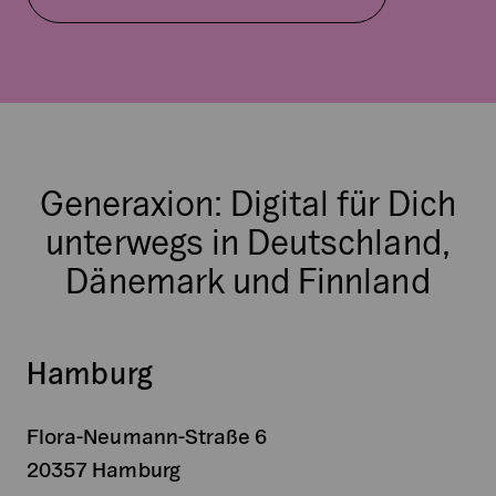
a
n
d
s
h
o
u
Generaxion: Digital für Dich
l
unterwegs in Deutschland,
d
b
Dänemark und Finnland
e
l
e
Hamburg
f
t
u
Flora-Neumann-Straße 6
n
20357 Hamburg
c