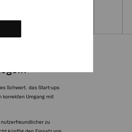
Regeln
ges Schwert, das Start-ups
n korrekten Umgang mit
 nutzerfreundlicher zu
ht künftig den Einsatz von