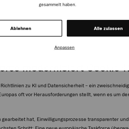
gesammelt haben.
Ablehnen
Alle zulassen
Anpassen
orce modernisiert Cookie-
 Richtlinien zu KI und Datensicherheit – ein zweischneidi
ropas oft vor Herausforderungen stellt, wenn es um de
gearbeitet hat, Einwilligungsprozesse transparenter und
ächsten Schritt: Eine neue europäische Taskforce überwac