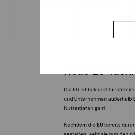
Neue EU-Taskf
Die EU ist bekannt für strenge
und Unternehmen außerhalb Eu
Nutzerdaten geht.
Nachdem die EU bereits daran 
gestalten, geht sie nun den n