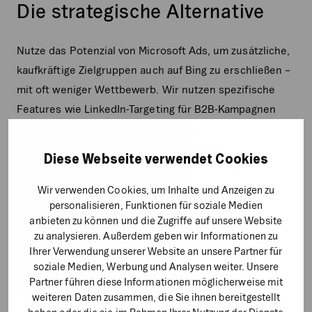
Die strategische Alternative
Nutze das Potenzial von Microsoft Ads, um zusätzliche,
kaufkräftige Zielgruppen auch auf Bing zu erschließen –
mit oft weniger Wettbewerb. Wir nutzen spezifische
Features wie LinkedIn-Targeting für B2B-Kampagnen
und setzen auf die Integration mit Microsoft-Produkten
wie Outlook und Edge. Wir schalten effektive
Diese Webseite verwendet Cookies
Werbeanzeigen, die Deine Reichweite erhöhen und
Deine Marke stärken. Unsere SEA-Experten analysieren
Wir verwenden Cookies, um Inhalte und Anzeigen zu
personalisieren, Funktionen für soziale Medien
regelmäßig die Ergebnisse und optimieren Deine
anbieten zu können und die Zugriffe auf unsere Website
Kampagnen für maximale Effizienz.
zu analysieren. Außerdem geben wir Informationen zu
Ihrer Verwendung unserer Website an unsere Partner für
Mehr zu Microsoft Ads
soziale Medien, Werbung und Analysen weiter. Unsere
Partner führen diese Informationen möglicherweise mit
weiteren Daten zusammen, die Sie ihnen bereitgestellt