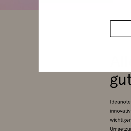
All
gu
Ideanote
innovati
wichtige
Umsetzun