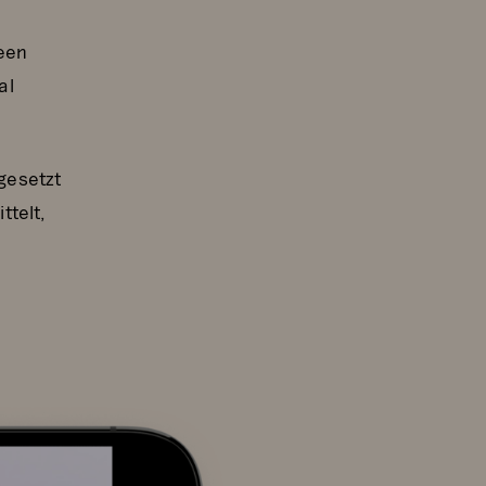
deen
al
gesetzt
ttelt,