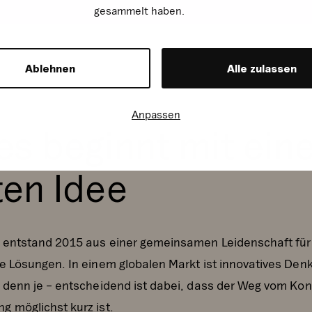
gesammelt haben.
Ablehnen
Alle zulassen
Anpassen
es beginnt mit ein
ten Idee
 entstand 2015 aus einer gemeinsamen Leidenschaft für
ve Lösungen. In einem globalen Markt ist innovatives Den
r denn je – entscheidend ist dabei, dass der Weg vom Kon
g möglichst kurz ist.