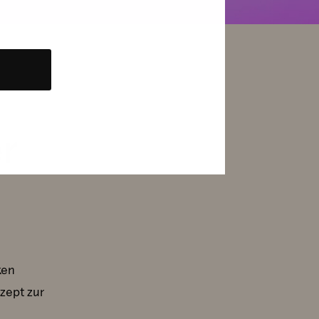
er
ken
zept zur