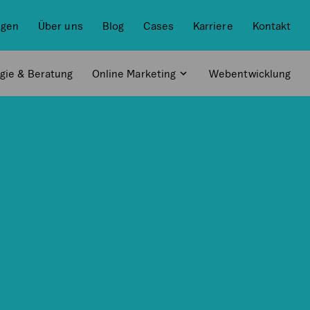
ngen
Über uns
Blog
Cases
Karriere
Kontakt
egie & Beratung
Online Marketing
Webentwicklung
Open
Sub-
menu