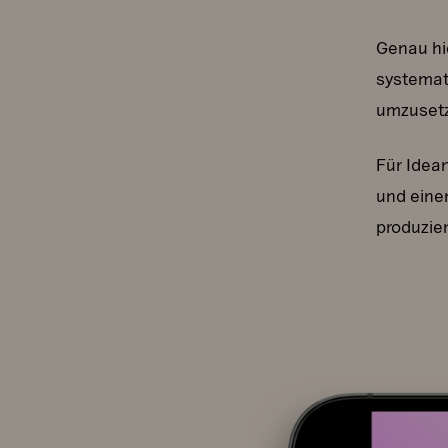
Genau hi
systemat
umzuset
Für Idea
und eine
produzier