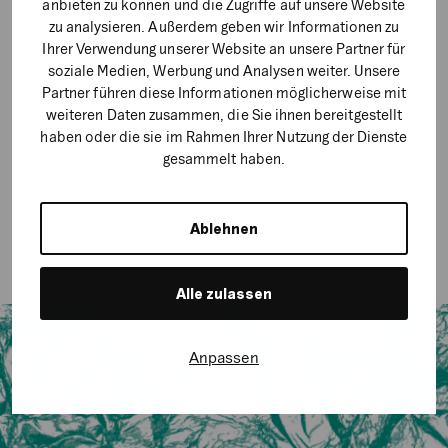
anbieten zu können und die Zugriffe auf unsere Website
harmonisch – und leidenschaftlich! – in Einklang
zu analysieren. Außerdem geben wir Informationen zu
Ihrer Verwendung unserer Website an unsere Partner für
bringen.
soziale Medien, Werbung und Analysen weiter. Unsere
Partner führen diese Informationen möglicherweise mit
In unserem nordeuropäischen Agentur-Verbund haben
weiteren Daten zusammen, die Sie ihnen bereitgestellt
wir ehrgeizige Maßnahmen festgelegt, die uns dabei
haben oder die sie im Rahmen Ihrer Nutzung der Dienste
gesammelt haben.
unterstützen sollen, das Gleichgewicht zwischen
Menschen
,
Planet
und
Wohlstand
zu gewährleisten.
Ablehnen
Alle zulassen
Anpassen