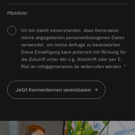
a
t
Pflichtfeld
*
i
o
Ich bin damit einverstanden, dass Generaxion
n
meine angegebenen personenbezogenen Daten
p
verwendet, um meine Anfrage zu beantworten.
u
Diese Einwilligung kann jederzeit mit Wirkung für
r
die Zukunft unter der o.g. Anschrift oder per E-
p
Mail an info@generaxion.de widerrufen werden. *
o
s
e
Jetzt Kennenlernen vereinbaren
s
a
n
d
s
h