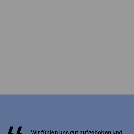
GOOGLE ADS, LINKEDIN ADS
Ideanote (DK)
Wir fühlen uns gut aufgehoben und