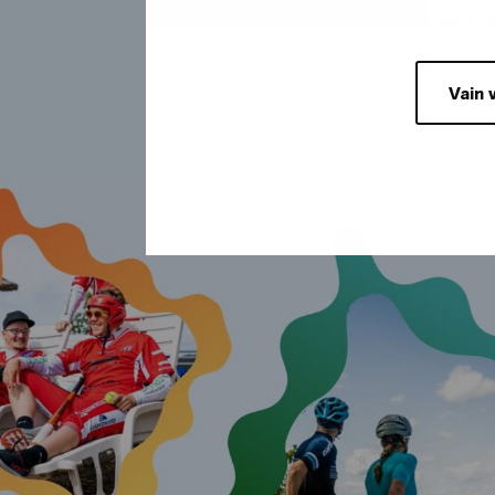
Rauhan ja Ukonniemen alu
Vain 