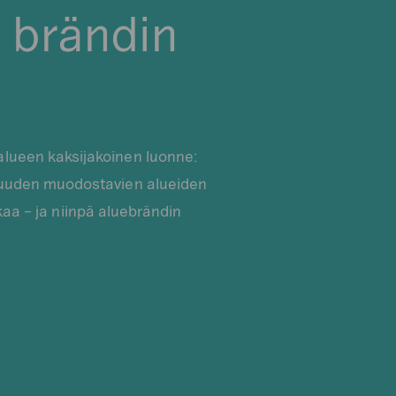
s brändin
alueen kaksijakoinen luonne:
isuuden muodostavien alueiden
aa – ja niinpä aluebrändin