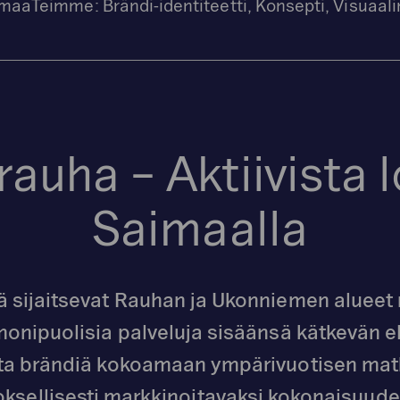
imaa
Teimme:
Brändi-identiteetti, Konsepti, Visuaali
auha – Aktiivista
Saimaalla
 sijaitsevat Rauhan ja Ukonniemen aluee
 monipuolisia palveluja sisäänsä kätkevän 
ta brändiä kokoamaan ympärivuotisen matk
oksellisesti markkinoitavaksi kokonaisuude