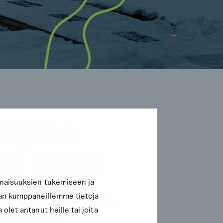
mijoita
nta edellä
inaisuuksien tukemiseen ja
lan kumppaneillemme tietoja
istaa alueen identiteettiä ja
olet antanut heille tai joita
 kohderyhmille.