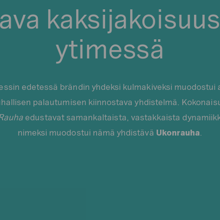
ava kaksijakoisuu
ytimessä
essin edetessä brändin yhdeksi kulmakiveksi muodostui 
auhallisen palautumisen kiinnostava yhdistelmä. Kokona
Rauha
edustavat samankaltaista, vastakkaista dynamiikk
nimeksi muodostui nämä yhdistävä
Ukonrauha
.