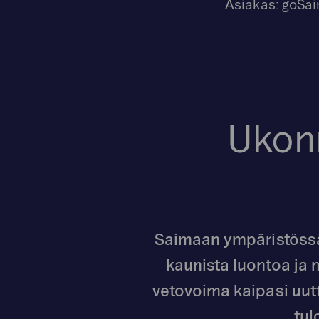
Asiakas:
goSa
Ukonr
Saimaan ympäristössä
kaunista luontoa ja
vetovoima kaipasi uut
tul