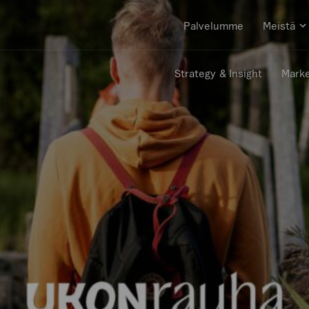
Palvelumme
Meistä
A
al
Strategy & Insight
Marke