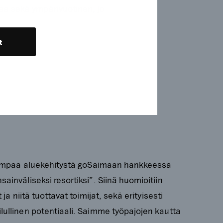
a sekä ympärivuotinen, jo
t
ajempaa aluekehitystä goSaimaan hankkeessa
inväliseksi resortiksi”. Siinä huomioitiin
ja niitä tuottavat toimijat, sekä erityisesti
ullinen potentiaali. Saimme työpajojen kautta