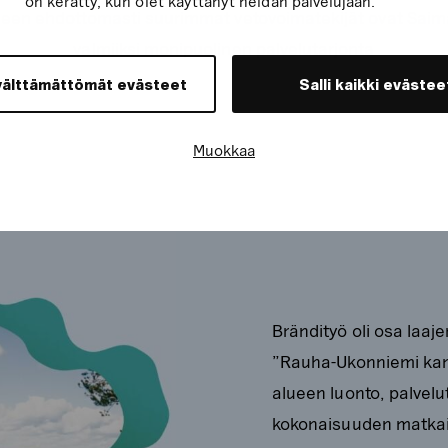
on kerätty, kun olet käyttänyt heidän palvelujaan.
een ehdottomasti suurimmat vetovoimatekijät ovat Saima
valmiiksi monipuolinen palvelutarjonta
välttämättömät evästeet
Salli kaikki evästee
Muokkaa
Brändityö oli osa la
”Rauha-Ukonniemi kansa
alueen luonto, palvelut 
kokonaisuuden matkail