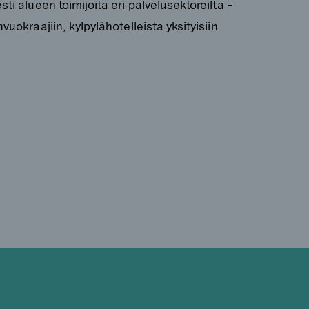
i alueen toimijoita eri palvelusektoreilta –
uokraajiin, kylpylähotelleista yksityisiin