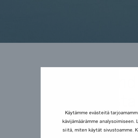
Brändi
osallista
Käytämme evästeitä tarjoamamme 
kävijämäärämme analysoimiseen. Li
Suunnittelimme Ukonniemen ja
siitä, miten käytät sivustoamme. Ku
tehdä sen tarj