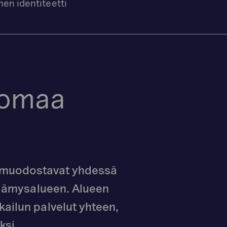
nen identiteetti
 lomaa
t muodostavat yhdessä
elämysalueen. Alueen
ailun palvelut yhteen,
ksi.