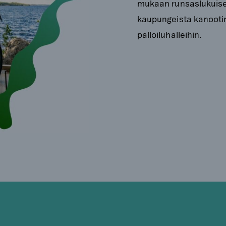
mukaan runsaslukuisest
kaupungeista kanootinv
palloiluhalleihin.