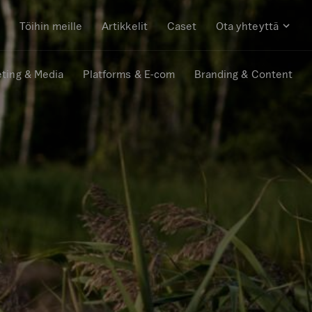
Töihin meille
Artikkelit
Caset
Ota yhteyttä
vaa
Avaa
avalikko
alaval
ting & Media
Platforms & E-com
Branding & Content