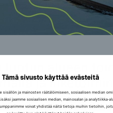
 luotiin alueen toi
Tämä sivusto käyttää evästeitä
malla ja liiketoimi
sisällön ja mainosten räätälöimiseen, sosiaalisen median om
säksi jaamme sosiaalisen median, mainosalan ja analytiikka-a
 Rauhan yhteisen aluebrändin, jonka tavoitteena on vahv
mppanimme voivat yhdistää näitä tietoja muihin tietoihin, joita 
oama kokonaisuus houkuttelevaksi ja ymmärrettäväksi eri