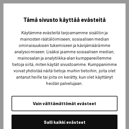
yhteys
+358 504 152 059
Perttu Lehtola
pekka.saarela@generaxion.fi
Näytä
yhteys
Tämä sivusto käyttää evästeitä
Pyry Pelkonen
perttu.lehtola@generaxion.fi
Näytä
yhteys
Käytämme evästeitä tarjoamamme sisällön ja
pyry.pelkonen@generaxion.fi
mainosten räätälöimiseen, sosiaalisen median
r
ominaisuuksien tukemiseen ja kävijämäärämme
analysoimiseen. Lisäksi jaamme sosiaalisen median,
mainosalan ja analytiikka-alan kumppaneillemme
tietoja siitä, miten käytät sivustoamme. Kumppanimme
Rami Meling
Näytä
voivat yhdistää näitä tietoja muihin tietoihin, joita olet
yhteys
antanut heille tai joita on kerätty, kun olet käyttänyt
Riku Lempinen
rami.meling@generaxion.fi
heidän palvelujaan.
Näytä
yhteys
+358 408 384 380
Roberto Garcia
riku.lempinen@generaxion.fi
Näytä
Vain välttämättömät evästeet
yhteys
+358 442 146 463
Ronja Vehniäinen
roberto.garcia@generaxion.fi
Näytä
yhteys
Salli kaikki evästeet
Rosa Lähteenmäki
ronja.vehniainen@generaxion.fi
Näytä