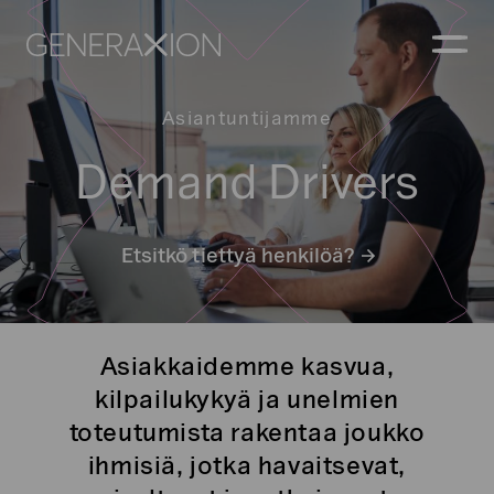
Generaxion
AVAA
Asiantuntijamme
Demand Drivers
Etsitkö tiettyä henkilöä?
Asiakkaidemme kasvua,
kilpailukykyä ja unelmien
toteutumista rakentaa joukko
ihmisiä, jotka havaitsevat,