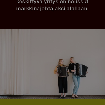
keskittyvä yritys on noussut
markkinajohtajaksi alallaan.