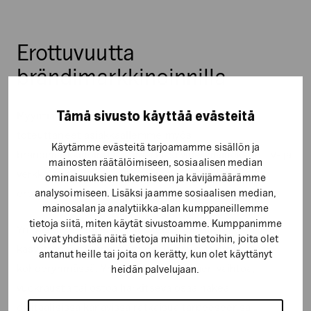
Erottuvuutta
brändimarkkinoinnilla
Tämä sivusto käyttää evästeitä
Myyntiä tukevan markkinoinnin lisäksi olemme
toteuttaneet asiakkaallemme myös
Käytämme evästeitä tarjoamamme sisällön ja
brändimarkkinointia, esimerkiksi videomainoksen TV- ja
mainosten räätälöimiseen, sosiaalisen median
verkkolevitykseen, millä he osaltaan onnistuvat
ominaisuuksien tukemiseen ja kävijämäärämme
analysoimiseen. Lisäksi jaamme sosiaalisen median,
erottautumaan kilpailijoistaan.
mainosalan ja analytiikka-alan kumppaneillemme
tietoja siitä, miten käytät sivustoamme. Kumppanimme
Yrityksen brändi ja sen keskeiset lupaukset ovat
voivat yhdistää näitä tietoja muihin tietoihin, joita olet
kasvattaneet tunnettuuttaan ja houkuttelevuuttaan
antanut heille tai joita on kerätty, kun olet käyttänyt
kohderyhmässä. Yhä useampi soittimen vaihtoa,
heidän palvelujaan.
vuokrausta tai ostoa harkitseva osaa hakea
digitaalisissa kanavissa ratkaisua tarpeeseensa