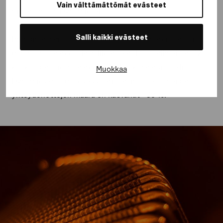
Vain välttämättömät evästeet
nimenomaan Dýnamikselta.
Salli kaikki evästeet
Brändin vahvistumisesta kertoo myös merkittävästi
parantunut verkkosivun liikenteen laatu: viimeisen 12
kuukauden aikana verkkopalvelun konversiot, eli
Muokkaa
Dýnamiksen tapauksessa eri tavoin toteutuneiden
yhteydenottojen määrä on kasvanut +30 %.