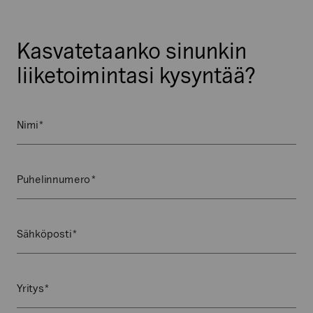
Kasvatetaanko sinunkin
liiketoimintasi kysyntää?
*
Name
Nimi
Kenttä
on
validointitarkoituksiin
*
Puhelinnumero
ja
tulee
jättää
*
Sähköposti
koskemattomaksi.
*
Yritys