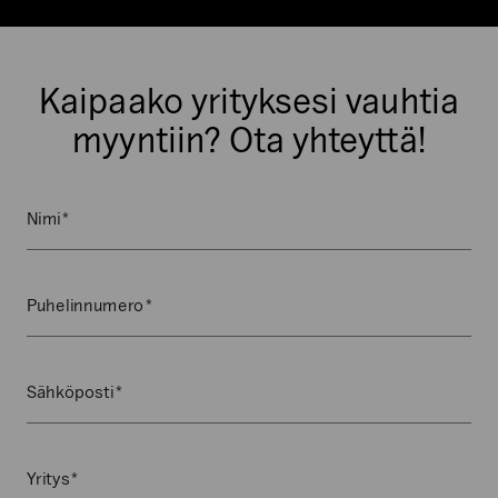
Kaipaako yrityksesi vauhtia
myyntiin? Ota yhteyttä!
*
Name
Nimi
Kenttä
on
validointitarkoituksiin
*
Puhelinnumero
ja
tulee
jättää
*
Sähköposti
koskemattomaksi.
*
Yritys