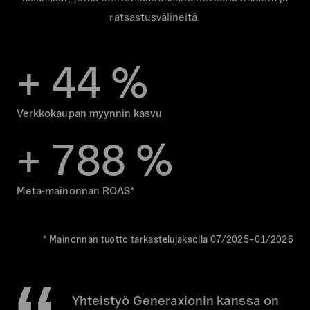
ratsastusvälineitä.
+
4
4
%
Verkkokaupan myynnin kasvu
+
7
8
8
%
Meta-mainonnan ROAS*
* Mainonnan tuotto tarkastelujaksolla 07/2025–01/2026
Yhteistyö Generaxionin kanssa on