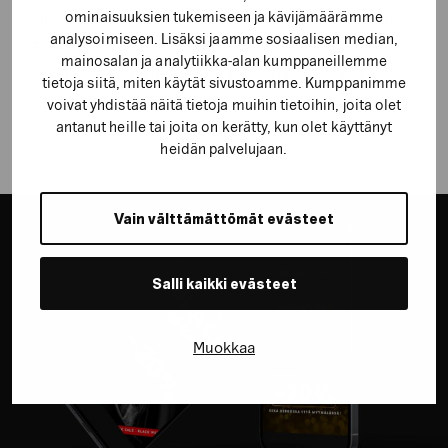
ominaisuuksien tukemiseen ja kävijämäärämme
Tuloksellisuudesta kertoo esimerkiksi Meta-mainonnan
analysoimiseen. Lisäksi jaamme sosiaalisen median,
ROAS (
return on ad spent
, mainonnan tuotto), joka on
mainosalan ja analytiikka-alan kumppaneillemme
viimeisen 6 kuukauden ajalta 788 % – jokainen
tietoja siitä, miten käytät sivustoamme. Kumppanimme
mainontaan käytetty euro tuotti siis lähes kahdeksan
voivat yhdistää näitä tietoja muihin tietoihin, joita olet
antanut heille tai joita on kerätty, kun olet käyttänyt
euroa liikevaihtoa (tarkasteluajankohta 01/2026).
heidän palvelujaan.
Vain välttämättömät evästeet
Salli kaikki evästeet
Muokkaa