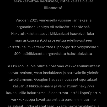
sekä kasvattaa laadukasta, ostoaikeissa olevaa
liikennettä.
Vuoden 2025 viimeisellä vuosineljänneksellä
orgaaninen kehitys oli selkeästi nähtävissä.
Hakutuloksista saadut klikkaukset kasvoivat loka–
marraskuussa 9,33 prosenttia edellisvuoteen
verrattuna, mikä tarkoittaa HippoSportin volyymeillä 1
400 lisäklikkausta orgaanisista hakutuloksista.
SEO:n rooli ei ole ollut ainoastaan verkkosivuliikenteen
kasvattaminen, vaan laadukkaan ja ostovalmiin yleisön
tavoittaminen. Googlen haussa nousseet sijoitukset,
kasvanut klikkausmäärä ja vahvistunut näkyvyys
kaupallisilla hakutermeillä osoittavat, että HippoSportin
verkkokauppa tavoittaa entistä paremmin juuri ne
asiakkaat, jotka etsivät laadukkaita hevostarvikkeita ja