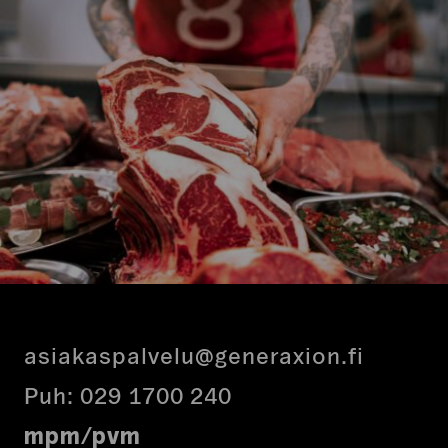
asiakaspalvelu@generaxion.fi
Puh:
029 1700 240
mpm/pvm