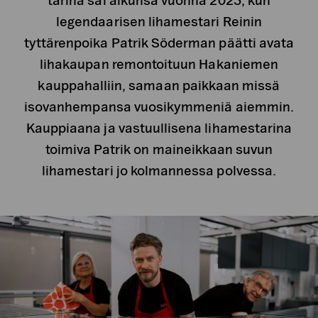
tarina sai alkunsa vuonna 2023, kun
legendaarisen lihamestari Reinin
tyttärenpoika Patrik Söderman päätti avata
lihakaupan remontoituun Hakaniemen
kauppahalliin, samaan paikkaan missä
isovanhempansa vuosikymmeniä aiemmin.
Kauppiaana ja vastuullisena lihamestarina
toimiva Patrik on maineikkaan suvun
lihamestari jo kolmannessa polvessa.