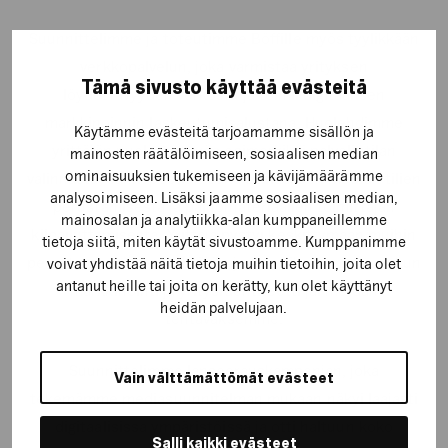
Suunnittelimme ja toteutimme Böffille myös tyylikkään
verkkopalvelun, joka varmistaa yrityksen
Tämä sivusto käyttää evästeitä
löydettävyyden verkosta ja toimii digitaalisen
markkinoinnin laskeutumisalustana. Huolehdimme
Käytämme evästeitä tarjoamamme sisällön ja
yrittäjän puolesta myös esimerkiksi palvelintilan
mainosten räätälöimiseen, sosiaalisen median
ominaisuuksien tukemiseen ja kävijämäärämme
valinnasta, sähköpostien sekä sosiaalisen median tilien
analysoimiseen. Lisäksi jaamme sosiaalisen median,
perustamisesta ja painomateriaalien toimittajan
mainosalan ja analytiikka-alan kumppaneillemme
kilpailuttamisesta. Yrittäjä pystyi keskittymään muihin
tietoja siitä, miten käytät sivustoamme. Kumppanimme
perustamisvaiheen tehtäviin ja itse liiketoimintaan, kun
voivat yhdistää näitä tietoja muihin tietoihin, joita olet
antanut heille tai joita on kerätty, kun olet käyttänyt
markkinointi ja yritysidentiteetti jäi meidän
heidän palvelujaan.
tehtäväksemme.
Suunnittelimme lanseerauskampanjan, joka
Vain välttämättömät evästeet
tekemämme mediasuunnitelman mukaan näkyi laajasti
digitaalisissa ympäristöissä ja otti haltuun koko
Salli kaikki evästeet