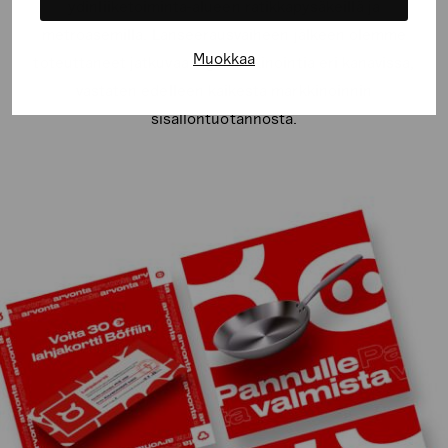
ydinliiketoiminta-alueen ratikkapysäkeillä ja
metroasemilla. Lanseerausvaiheen jälkeen olemme
Muokkaa
toteuttaneet jatkuvaa digimarkkinointia eri kanavissa,
vastaten edelleen kaikesta markkinoinnin
sisällöntuotannosta.