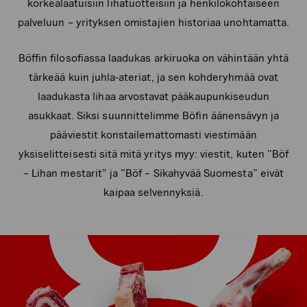
korkealaatuisiin lihatuotteisiin ja henkilökohtaiseen
palveluun – yrityksen omistajien historiaa unohtamatta.
Böffin filosofiassa laadukas arkiruoka on vähintään yhtä
tärkeää kuin juhla-ateriat, ja sen kohderyhmää ovat
laadukasta lihaa arvostavat pääkaupunkiseudun
asukkaat. Siksi suunnittelimme Böfin äänensävyn ja
pääviestit konstailemattomasti viestimään
yksiselitteisesti sitä mitä yritys myy: viestit, kuten ”Böf
– Lihan mestarit” ja ”Böf – Sikahyvää Suomesta” eivät
kaipaa selvennyksiä.