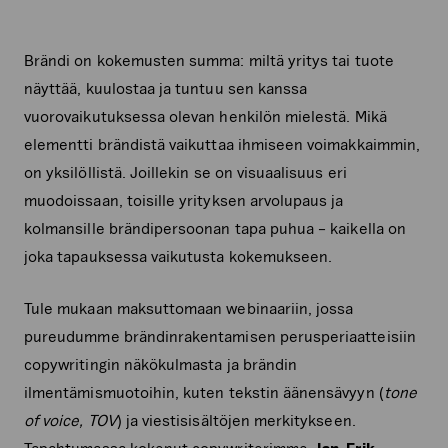
Brändi on kokemusten summa: miltä yritys tai tuote
näyttää, kuulostaa ja tuntuu sen kanssa
vuorovaikutuksessa olevan henkilön mielestä. Mikä
elementti brändistä vaikuttaa ihmiseen voimakkaimmin,
on yksilöllistä. Joillekin se on visuaalisuus eri
muodoissaan, toisille yrityksen arvolupaus ja
kolmansille brändipersoonan tapa puhua – kaikella on
joka tapauksessa vaikutusta kokemukseen.
Tule mukaan maksuttomaan webinaariin, jossa
pureudumme brändinrakentamisen perusperiaatteisiin
copywritingin näkökulmasta ja brändin
ilmentämismuotoihin, kuten tekstin äänensävyyn (
tone
of voice, TOV
) ja viestisisältöjen merkitykseen.