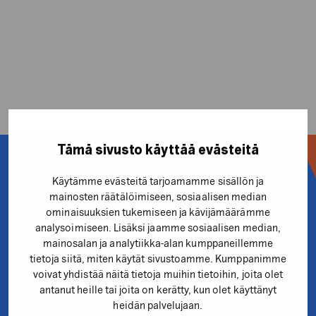
täällä
Tämä sivusto käyttää evästeitä
Käytännön huomioita
Käytämme evästeitä tarjoamamme sisällön ja
mainosten räätälöimiseen, sosiaalisen median
webinaarista
ominaisuuksien tukemiseen ja kävijämäärämme
analysoimiseen. Lisäksi jaamme sosiaalisen median,
mainosalan ja analytiikka-alan kumppaneillemme
Saat ilmoittautumisen yhteydessä antamaasi
tietoja siitä, miten käytät sivustoamme. Kumppanimme
sähköpostiin linkin, jolla pääset osallistumaan
voivat yhdistää näitä tietoja muihin tietoihin, joita olet
webinaariin selaimessa (suosittelemme Chromea). Voit
antanut heille tai joita on kerätty, kun olet käyttänyt
osallistua haluamallasi laitteella (tietokone, tabletti tai
heidän palvelujaan.