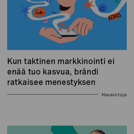
kasvua,
brändi
ratkaisee
menestyksen
Kun taktinen markkinointi ei
enää tuo kasvua, brändi
ratkaisee menestyksen
Havaintoja
Brand