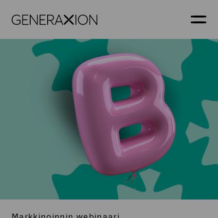
Generaxion
AVAA
Markkinoinnin webinaari