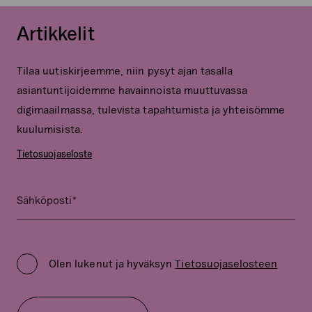
Artikkelit
Tilaa uutiskirjeemme, niin pysyt ajan tasalla
asiantuntijoidemme havainnoista muuttuvassa
digimaailmassa, tulevista tapahtumista ja yhteisömme
kuulumisista.
Tietosuojaseloste
*
Email
Sähköposti
Kenttä
on
Privacy
validointitarkoituksiin
Policy
ja
Olen lukenut ja hyväksyn
Tietosuojaselosteen
*
tulee
jättää