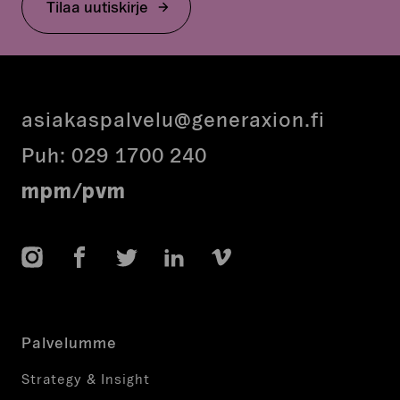
koskemattomaksi.
Tilaa uutiskirje
asiakaspalvelu@generaxion.fi
Puh:
029 1700 240
mpm/pvm
Instagram
Facebook
Twitter
LinkedIn
Vimeo
Palvelumme
Strategy & Insight