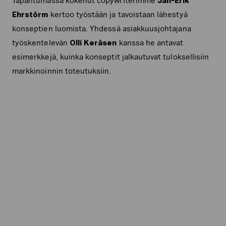
Tapahtumassa kokenut copywriterimme
Jan-Erik
Ehrstörm
kertoo työstään ja tavoistaan lähestyä
konseptien luomista. Yhdessä asiakkuusjohtajana
työskentelevän
Olli Keräsen
kanssa he antavat
esimerkkejä, kuinka konseptit jalkautuvat tuloksellisiin
markkinoinnin toteutuksiin.
copywriting
copywriter
brändikokemus
tone of voice
tarinallisuuden