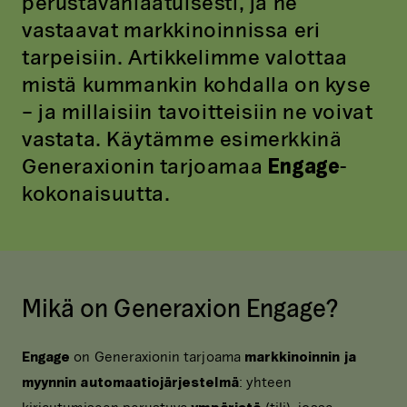
perustavanlaatuisesti, ja ne
vastaavat markkinoinnissa eri
tarpeisiin. Artikkelimme valottaa
mistä kummankin kohdalla on kyse
– ja millaisiin tavoitteisiin ne voivat
vastata. Käytämme esimerkkinä
Generaxionin tarjoamaa
Engage
-
kokonaisuutta.
Mikä on Generaxion Engage?
Engage
on Generaxionin tarjoama
markkinoinnin ja
myynnin automaatiojärjestelmä
: yhteen
kirjautumiseen perustuva
ympäristö
(tili), jossa