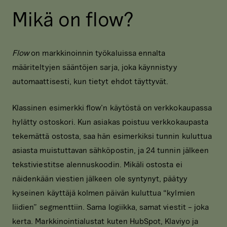
Mikä on flow?
Flow
on markkinoinnin työkaluissa ennalta
määriteltyjen sääntöjen sarja, joka käynnistyy
automaattisesti, kun tietyt ehdot täyttyvät.
Klassinen esimerkki flow’n käytöstä on verkkokaupassa
hylätty ostoskori. Kun asiakas poistuu verkkokaupasta
tekemättä ostosta, saa hän esimerkiksi tunnin kuluttua
asiasta muistuttavan sähköpostin, ja 24 tunnin jälkeen
tekstiviestitse alennuskoodin. Mikäli ostosta ei
näidenkään viestien jälkeen ole syntynyt, päätyy
kyseinen käyttäjä kolmen päivän kuluttua “kylmien
liidien” segmenttiin. Sama logiikka, samat viestit – joka
kerta. Markkinointialustat kuten HubSpot, Klaviyo ja