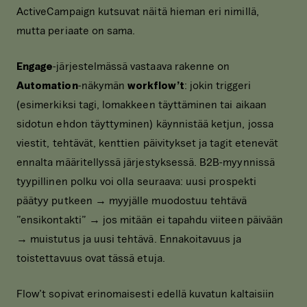
ActiveCampaign kutsuvat näitä hieman eri nimillä,
mutta periaate on sama.
Engage
-järjestelmässä vastaava rakenne on
Automation
-näkymän
workflow’t
: jokin triggeri
(esimerkiksi tagi, lomakkeen täyttäminen tai aikaan
sidotun ehdon täyttyminen) käynnistää ketjun, jossa
viestit, tehtävät, kenttien päivitykset ja tagit etenevät
ennalta määritellyssä järjestyksessä. B2B-myynnissä
tyypillinen polku voi olla seuraava: uusi prospekti
päätyy putkeen → myyjälle muodostuu tehtävä
”ensikontakti” → jos mitään ei tapahdu viiteen päivään
→ muistutus ja uusi tehtävä. Ennakoitavuus ja
toistettavuus ovat tässä etuja.
Flow’t sopivat erinomaisesti edellä kuvatun kaltaisiin