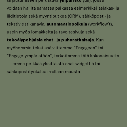
voidaan hallita samassa paikassa esimerkiksi asiakas- ja
liiditietoja sekä myyntiputkea (CRM), sähköposti- ja
tekstiviestikanavia,
automaatiopolkuja
(workflow’t),
usein myös lomakkeita ja tavoitesivuja sekä
tekoälypohjaisia chat- ja puheratkaisuja
. Kun
myöhemmin tekstissä viittamme ”Engageen” tai
”Engage-ympäristöön”, tarkoitamme tätä kokonaisuutta
— emme pelkkää yksittäistä chat-widgettiä tai
sähköpostityökalua irrallaan muusta.