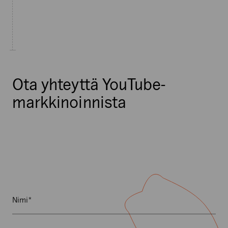
Ota yhteyttä YouTube-
markkinoinnista
C
Nimi
K
*
o
e
m