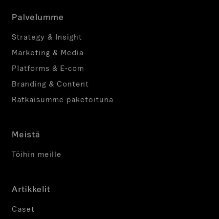
ä
t
Palvelumme
t
ä
Strategy & Insight
ä
Marketing & Media
k
Platforms & E-com
o
s
Branding & Content
k
Ratkaisumme paketoituna
e
m
a
Meistä
t
t
Töihin meille
o
m
Artikkelit
a
k
Caset
s