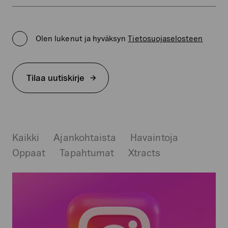
Kenttä
on
Privacy
validointitarkoituksiin
Policy
ja
Olen lukenut ja hyväksyn
Tietosuojaselosteen
*
tulee
jättää
koskemattomaksi.
Tilaa uutiskirje
Kaikki
Ajankohtaista
Havaintoja
Oppaat
Tapahtumat
Xtracts
Instagram-
mainonta
–
näin
markkinoit