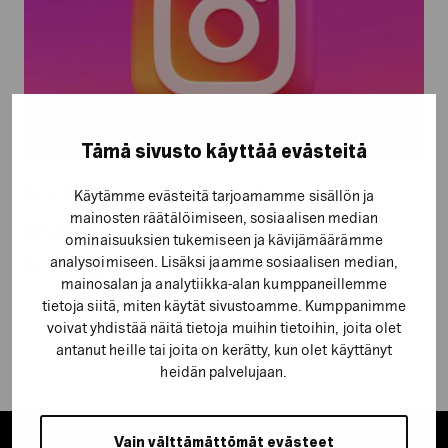
tehokkaasti
Instagramissa
Tämä sivusto käyttää evästeitä
Instagram-mainonta – näin
Käytämme evästeitä tarjoamamme sisällön ja
mainosten räätälöimiseen, sosiaalisen median
markkinoit tehokkaasti
ominaisuuksien tukemiseen ja kävijämäärämme
Instagramissa
analysoimiseen. Lisäksi jaamme sosiaalisen median,
mainosalan ja analytiikka-alan kumppaneillemme
tietoja siitä, miten käytät sivustoamme. Kumppanimme
Havaintoja
voivat yhdistää näitä tietoja muihin tietoihin, joita olet
antanut heille tai joita on kerätty, kun olet käyttänyt
heidän palvelujaan.
Vain välttämättömät evästeet