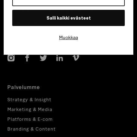
asiakaspalvelu@generaxion.fi
Salli kaikki evästeet
Puh:
029 1700 240
mpm/pvm
Muokkaa
Instagram
Facebook
Twitter
LinkedIn
Vimeo
Palvelumme
Strategy & Insight
Marketing & Media
Platforms & E-com
Branding & Content