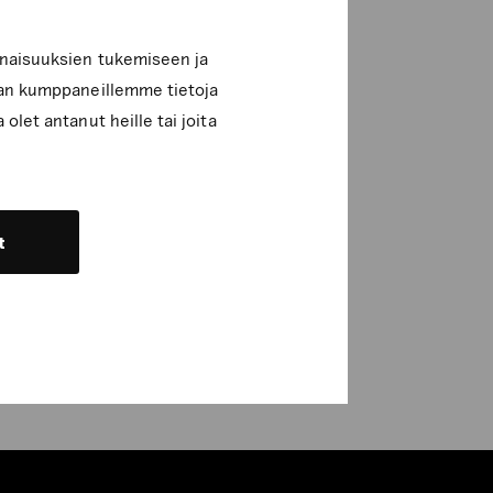
inaisuuksien tukemiseen ja
lan kumppaneillemme tietoja
olet antanut heille tai joita
t