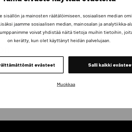
sisällön ja mainosten räätälöimiseen, sosiaalisen median om
säksi jaamme sosiaalisen median, mainosalan ja analytiikka-a
mppanimme voivat yhdistää näitä tietoja muihin tietoihin, joita 
on kerätty, kun olet käyttänyt heidän palvelujaan.
 on
oinnin
välttämättömät evästeet
Salli kaikki evästee
Muokkaa
Havaintoja