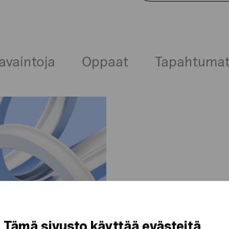
avaintoja
Oppaat
Tapahtuma
Tämä sivusto käyttää evästeitä