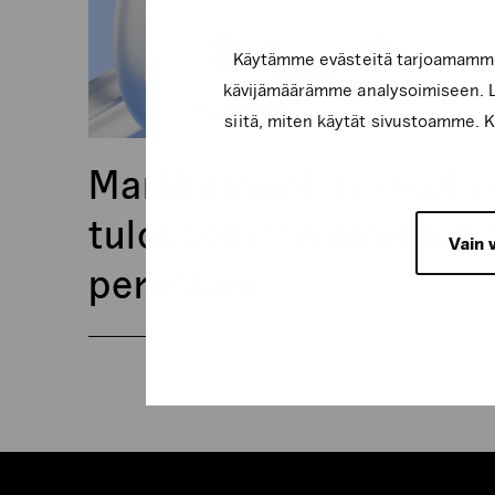
Käytämme evästeitä tarjoamamme 
kävijämäärämme analysoimiseen. Li
siitä, miten käytät sivustoamme. Ku
Markkinointistrategia
tuloksellisen markkin
Vain 
peruskivi