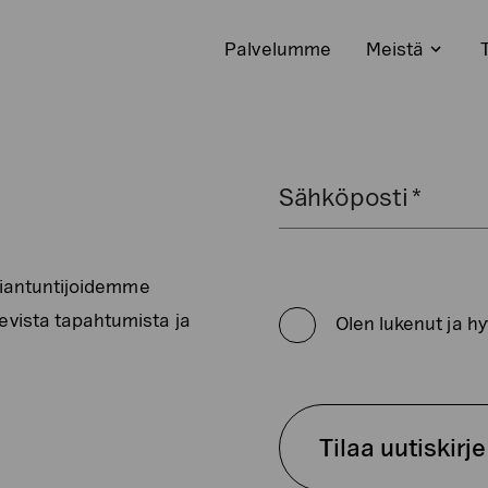
Palvelumme
Meistä
Avaa
alavali
*
Email
Sähköposti
Kenttä
on
validointitarkoituksiin
asiantuntijoidemme
Privacy
ja
Policy
evista tapahtumista ja
Olen lukenut ja h
tulee
*
jättää
koskemattomaksi.
Tilaa uutiskirje