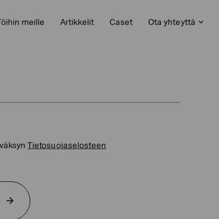
Töihin meille
Artikkelit
Caset
Ota yhteyttä
Avaa
kko
alaval
yväksyn
Tietosuojaselosteen