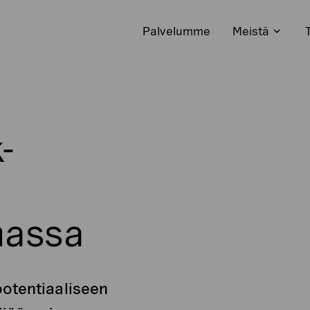
Palvelumme
Meistä
Avaa
alavali
-
n
nassa
potentiaaliseen