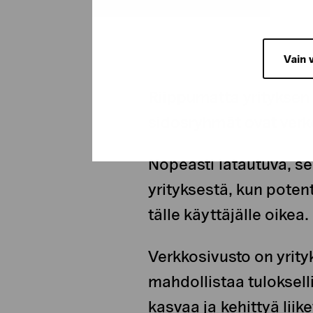
Vain 
Riippumatta yrityksen 
sidosryhmät ovat verko
Nopeasti latautuva, se
yrityksestä, kun potent
tälle käyttäjälle oikea.
Verkkosivusto on yrity
mahdollistaa tuloksel
kasvaa ja kehittyä lii