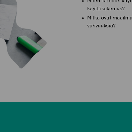
Miten luodaan käyttä
käyttökokemus?
Mitkä ovat maailma
vahvuuksia?