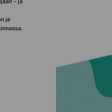
jään – ja
.
n ja
kinnassa.