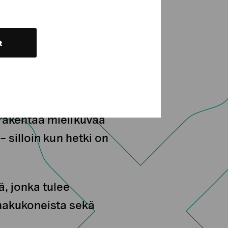
t
siakkaat ja muut
tää internetiä.
 rakentaa mielikuvaa
– silloin kun hetki on
ä, jonka tulee
 hakukoneista sekä