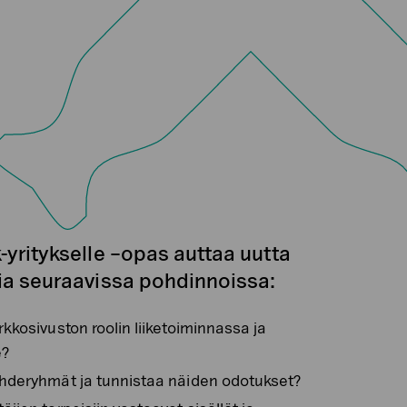
-yritykselle –opas auttaa uutta
ia seuraavissa pohdinnoissa:
rkkosivuston roolin liiketoiminnassa ja
e?
ohderyhmät ja tunnistaa näiden odotukset?