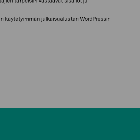
jien tarpeisiin vastaavat sisällöt ja
n käytetyimmän julkaisualustan WordPressin