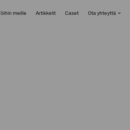
Töihin meille
Artikkelit
Caset
Ota yhteyttä
Avaa
kko
alaval