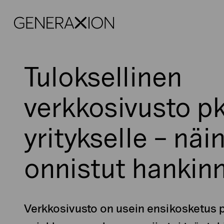
Generaxion
Tuloksellinen
verkkosivusto pk
yritykselle – näi
onnistut hankin
Verkkosivusto on usein ensikosketus 