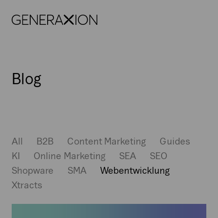
Generaxion
OPEN
Webentwicklung
Blog
All
B2B
Content Marketing
Guides
KI
Online Marketing
SEA
SEO
Shopware
SMA
Webentwicklung
Xtracts
Der