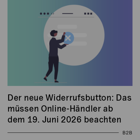
neue
Widerrufsbutton:
Das
müssen
Online-
Händler
ab
dem
19.
Juni
2026
beachten
Der neue Widerrufsbutton: Das
müssen Online-Händler ab
dem 19. Juni 2026 beachten
B2B