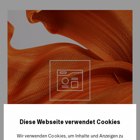
Skalierbare
Marketing-
Strategien
mit
Shopware
für
KMUs
und
Enterprise-
Kunden
Diese Webseite verwendet Cookies
Wir verwenden Cookies, um Inhalte und Anzeigen zu