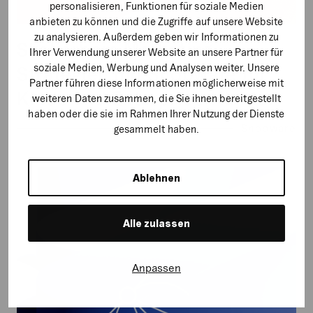
personalisieren, Funktionen für soziale Medien
anbieten zu können und die Zugriffe auf unsere Website
zu analysieren. Außerdem geben wir Informationen zu
Skalierbare Marketing-
Ihrer Verwendung unserer Website an unsere Partner für
soziale Medien, Werbung und Analysen weiter. Unsere
Strategien mit Shopware für
Partner führen diese Informationen möglicherweise mit
KMUs und Enterprise-Kunden
weiteren Daten zusammen, die Sie ihnen bereitgestellt
haben oder die sie im Rahmen Ihrer Nutzung der Dienste
Shopware
gesammelt haben.
Going
Ablehnen
global:
Die
Alle zulassen
Kunst
der
Storefront-
Anpassen
Lokalisierung
im
E-