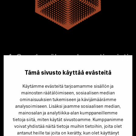
4. Google-näkyvyyden optimointi
Tämä sivusto käyttää evästeitä
Maailman suurin verkkosivu = maailman suurimmat
mahdollisuudet brändinäkyvyyteen. Mutta kuten
Käytämme evästeitä tarjoamamme sisällön ja
yrityksessänne varmaan on jo tiedostettu, joutuu
mainosten räätälöimiseen, sosiaalisen median
näkyvyyden eteen tekemään töitä. Google tarjoaa
ominaisuuksien tukemiseen ja kävijämäärämme
analysoimiseen. Lisäksi jaamme sosiaalisen median,
siihen työkaluja, kuten SEO (search engine
mainosalan ja analytiikka-alan kumppaneillemme
optimization, hakukoneoptimointi) ja Google Ads – niitä
tietoja siitä, miten käytät sivustoamme. Kumppanimme
pitää vain opetella käyttämään tehokkaasti.
voivat yhdistää näitä tietoja muihin tietoihin, joita olet
antanut heille tai joita on kerätty, kun olet käyttänyt