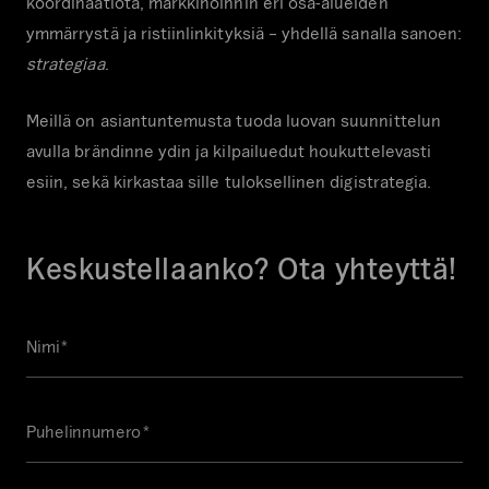
koordinaatiota, markkinoinnin eri osa-alueiden
ymmärrystä ja ristiinlinkityksiä – yhdellä sanalla sanoen:
strategiaa
.
Meillä on asiantuntemusta tuoda luovan suunnittelun
avulla brändinne ydin ja kilpailuedut houkuttelevasti
esiin, sekä kirkastaa sille tuloksellinen digistrategia.
Keskustellaanko? Ota yhteyttä!
E
Nimi
K
*
m
e
a
n
i
Puhelinnumero
t
l
*
t