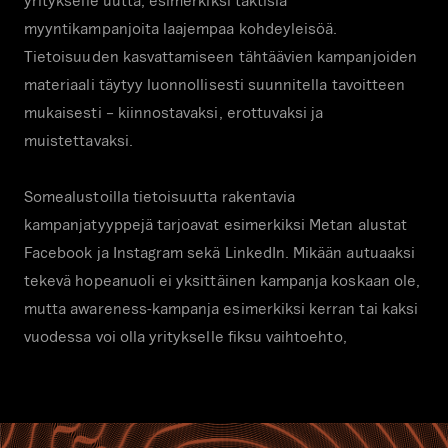
yritykselle uutta, esimerkiksi taktisia
myyntikampanjoita laajempaa kohdeyleisöä.
Tietoisuuden kasvattamiseen tähtäävien kampanjoiden
materiaali täytyy luonnollisesti suunnitella tavoitteen
mukaisesti – kiinnostavaksi, erottuvaksi ja
muistettavaksi.
Somealustoilla tietoisuutta rakentavia
kampanjatyyppejä tarjoavat esimerkiksi Metan alustat
Facebook ja Instagram sekä LinkedIn. Mikään autuaaksi
tekevä hopeanuoli ei yksittäinen kampanja koskaan ole,
mutta awareness-kampanja esimerkiksi kerran tai kaksi
vuodessa voi olla yritykselle fiksu vaihtoehto,