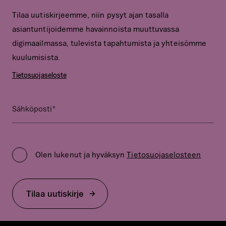
Tilaa uutiskirjeemme, niin pysyt ajan tasalla
asiantuntijoidemme havainnoista muuttuvassa
digimaailmassa, tulevista tapahtumista ja yhteisömme
kuulumisista.
Tietosuojaseloste
*
Name
Sähköposti
Kenttä
on
Privacy
validointitarkoituksiin
Policy
ja
Olen lukenut ja hyväksyn
Tietosuojaselosteen
*
tulee
jättää
koskemattomaksi.
Tilaa uutiskirje