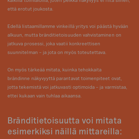
kaikilla toimialoilla, joten pelkkä näkyvyys ei riitä siihen,
että erotut joukosta.
Edellä listaamillamme vinkeillä yritys voi päästä hyvään
alkuun, mutta bränditietoisuuden vahvistaminen on
jatkuva prosessi, joka vaatii konkreettisen
suunnitelman – ja jota on myös toteutettava.
On myös tärkeää mitata, kuinka tehokkaita
brändinne näkyvyyttä parantavat toimenpiteet ovat,
jotta tekemistä voi jatkuvasti optimoida – ja varmistaa,
ettei kukaan vain tuhlaa aikaansa.
Bränditietoisuutta voi mitata
esimerkiksi näillä mittareilla: