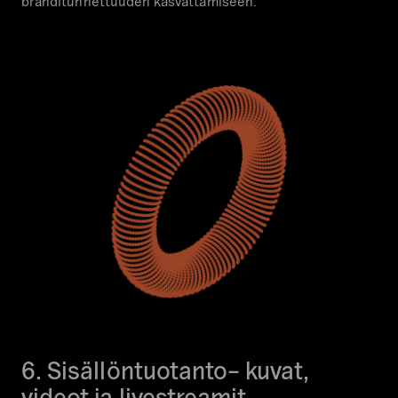
bränditunnettuuden kasvattamiseen.
6. Sisällöntuotanto– kuvat,
videot ja livestreamit