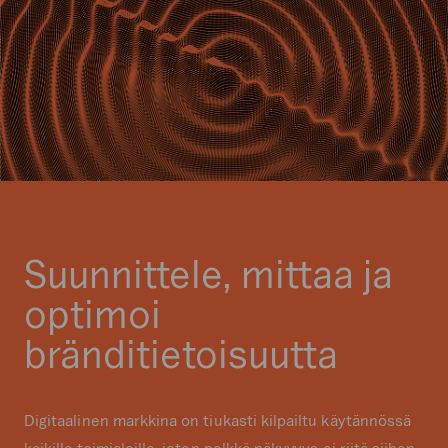
Suunnittele, mittaa ja
optimoi
bränditietoisuutta
Digitaalinen markkina on tiukasti kilpailtu käytännössä