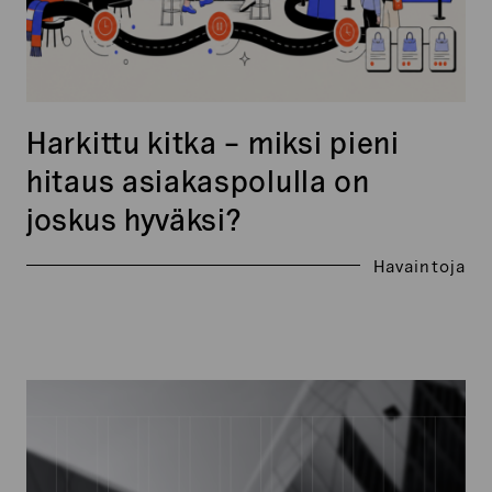
ä
hyväksi?
ä
k
o
s
k
Harkittu kitka – miksi pieni
e
hitaus asiakaspolulla on
m
a
joskus hyväksi?
t
t
Havaintoja
o
m
a
k
Xtracts:
s
Kesäkuu
i
2026
.