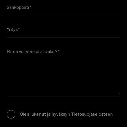
ä
Sähköposti
o
*
n
v
Yritys
a
*
l
i
d
Miten voimme olla avuksi?
o
*
i
n
t
i
t
a
r
P
r
k
Olen lukenut ja hyväksyn
Tietosuojaselosteen
i
o
v
i