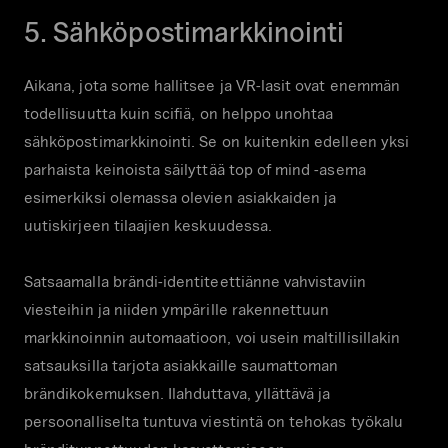
5. Sähköpostimarkkinointi
Aikana, jota some hallitsee ja VR-lasit ovat enemmän
todellisuutta kuin scifiä, on helppo unohtaa
sähköpostimarkkinointi. Se on kuitenkin edelleen yksi
parhaista keinoista säilyttää top of mind -asema
esimerkiksi olemassa olevien asiakkaiden ja
uutiskirjeen tilaajien keskuudessa.
Satsaamalla brändi-identiteettiänne vahvistaviin
viesteihin ja niiden ympärille rakennettuun
markkinoinnin automaatioon, voi usein maltillisillakin
satsauksilla tarjota asiakkaille saumattoman
brändikokemuksen. Ilahduttava, yllättävä ja
persoonalliselta tuntuva viestintä on tehokas työkalu