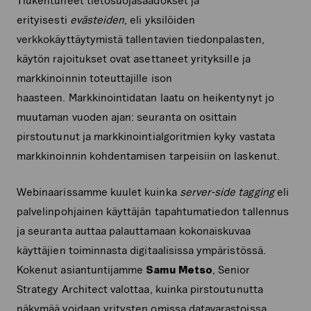
Tiukentuneet tietosuojasäädökset ja
erityisesti
evästeiden
, eli yksilöiden
verkkokäyttäytymistä tallentavien tiedonpalasten,
käytön rajoitukset ovat asettaneet yrityksille ja
markkinoinnin toteuttajille ison
haasteen. Markkinointidatan laatu on heikentynyt jo
muutaman vuoden ajan: seuranta on osittain
pirstoutunut ja markkinointialgoritmien kyky vastata
markkinoinnin kohdentamisen tarpeisiin on laskenut.
Webinaarissamme kuulet kuinka
server-side tagging
eli
palvelinpohjainen käyttäjän tapahtumatiedon tallennus
ja seuranta auttaa palauttamaan kokonaiskuvaa
käyttäjien toiminnasta digitaalisissa ympäristössä.
Kokenut asiantuntijamme
Samu Metso
, Senior
Strategy Architect valottaa, kuinka pirstoutunutta
näkymää voidaan yritysten omissa datavarastoissa