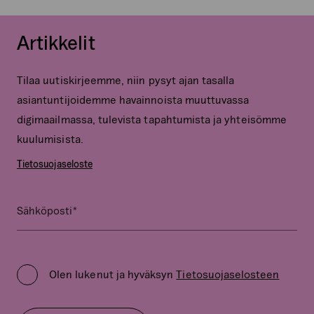
Artikkelit
Tilaa uutiskirjeemme, niin pysyt ajan tasalla
asiantuntijoidemme havainnoista muuttuvassa
digimaailmassa, tulevista tapahtumista ja yhteisömme
kuulumisista.
Tietosuojaseloste
*
Name
Sähköposti
Kenttä
on
Privacy
validointitarkoituksiin
Policy
ja
Olen lukenut ja hyväksyn
Tietosuojaselosteen
*
tulee
jättää