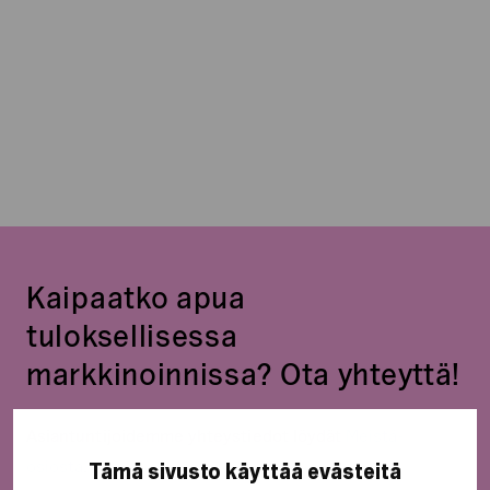
täällä
Kaipaatko apua
tuloksellisessa
markkinoinnissa? Ota yhteyttä!
Asiantuntijoidemme yhteystiedot löydät
Meistä-
osiosta
.
Tämä sivusto käyttää evästeitä