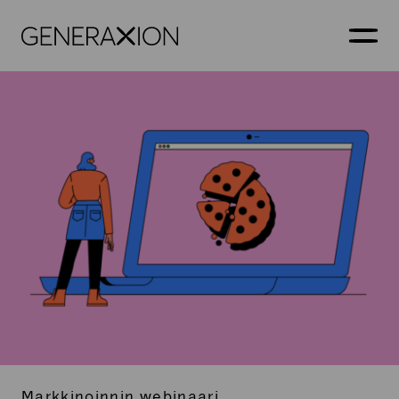
Generaxion
AVAA
Markkinoinnin webinaari