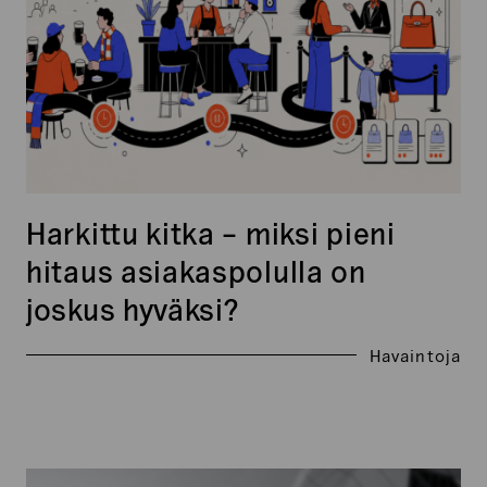
hitaus
asiakaspolulla
on
joskus
hyväksi?
Harkittu kitka – miksi pieni
hitaus asiakaspolulla on
joskus hyväksi?
Havaintoja
Xtracts: