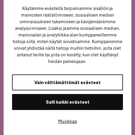
Käytämme evästeitä tarjoamamme sisällön ja
Nimi
mainosten räätälöimiseen, sosiaalisen median
(
ominaisuuksien tukemiseen ja kävijämäärämme
P
analysoimiseen. Lisäksi jaamme sosiaalisen median,
a
mainosalan ja analytiikka-alan kumppaneillemme
Yritys
tietoja siitä, miten käytät sivustoamme. Kumppanimme
k
(
voivat yhdistää näitä tietoja muihin tietoihin, joita olet
o
P
antanut heille tai joita on kerätty, kun olet käyttänyt
l
a
Puhelin
heidän palvelujaan.
l
k
(
i
o
P
n
l
a
Vain välttämättömät evästeet
Sähköposti
e
l
k
(
n
i
o
P
)
n
Salli kaikki evästeet
l
a
Viesti
e
l
k
(
n
i
o
Muokkaa
P
)
n
l
a
e
l