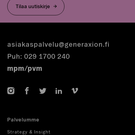
koskemattomaksi.
Tilaa uutiskirje
asiakaspalvelu@generaxion.fi
Puh:
029 1700 240
mpm/pvm
Instagram
Facebook
Twitter
LinkedIn
Vimeo
Palvelumme
Strategy & Insight