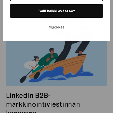
Salli kaikki evästeet
LinkedIn
B2B-
markkinointiviestinnän
Muokkaa
kanavana
LinkedIn B2B-
markkinointiviestinnän