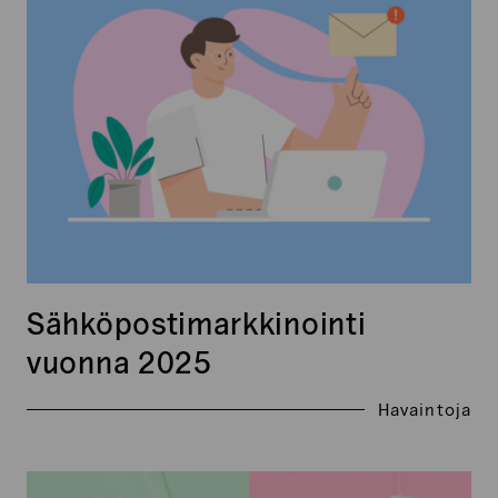
2025
Sähköpostimarkkinointi
vuonna 2025
Havaintoja
Emotionaalinen