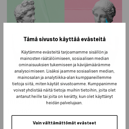
markkinointi
–
miksi
ja
miten
sitä
Tämä sivusto käyttää evästeitä
kannattaa
tehdä?
Käytämme evästeitä tarjoamamme sisällön ja
mainosten räätälöimiseen, sosiaalisen median
ominaisuuksien tukemiseen ja kävijämäärämme
analysoimiseen. Lisäksi jaamme sosiaalisen median,
mainosalan ja analytiikka-alan kumppaneillemme
tietoja siitä, miten käytät sivustoamme. Kumppanimme
Emotionaalinen markkinointi –
voivat yhdistää näitä tietoja muihin tietoihin, joita olet
antanut heille tai joita on kerätty, kun olet käyttänyt
miksi ja miten sitä kannattaa
heidän palvelujaan.
tehdä?
Vain välttämättömät evästeet
Havaintoja