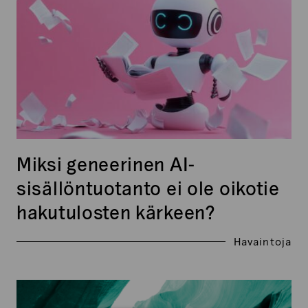
hakutulosten kärkeen?
Miksi geneerinen AI-
sisällöntuotanto ei ole oikotie
hakutulosten kärkeen?
Havaintoja
Datalähtöinen
tarinankerronta