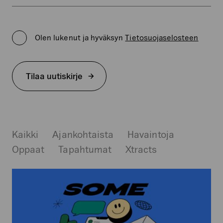
Kenttä
on
Privacy
validointitarkoituksiin
Policy
ja
Olen lukenut ja hyväksyn
Tietosuojaselosteen
*
tulee
jättää
koskemattomaksi.
Tilaa uutiskirje
Kaikki
Ajankohtaista
Havaintoja
Oppaat
Tapahtumat
Xtracts
Somekalenteri
on
sisällöntuottajan
työkalu
–