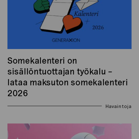
lataa
maksuton
somekalenteri
2026
Somekalenteri on
sisällöntuottajan työkalu –
lataa maksuton somekalenteri
2026
Havaintoja
Miksi geneerinen AI-
sisällöntuotanto ei ole oikotie