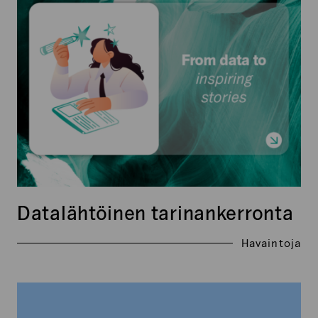
Datalähtöinen tarinankerronta
Havaintoja
Sähköpostimarkkinointi
vuonna