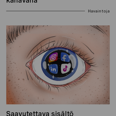
kanavana
Havaintoja
Saavutettava
sisältö
sosiaalisessa
mediassa
Saavutettava sisältö