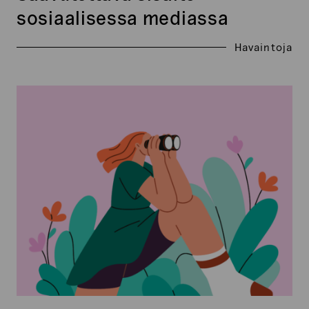
sosiaalisessa mediassa
Havaintoja
Kasvata
vetovoimaa
inbound-
markkinoinnilla