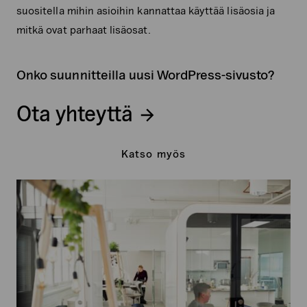
suositella mihin asioihin kannattaa käyttää lisäosia ja
mitkä ovat parhaat lisäosat.
Onko suunnitteilla uusi WordPress-sivusto?
Ota yhteyttä
Katso myös
Generaxion
luottaa
WordPress-
sivustojen
hostingpalveluissa
Seravoon