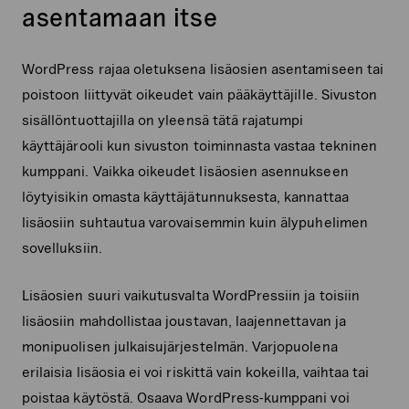
asentamaan itse
WordPress rajaa oletuksena lisäosien asentamiseen tai
poistoon liittyvät oikeudet vain pääkäyttäjille. Sivuston
sisällöntuottajilla on yleensä tätä rajatumpi
käyttäjärooli kun sivuston toiminnasta vastaa tekninen
kumppani. Vaikka oikeudet lisäosien asennukseen
löytyisikin omasta käyttäjätunnuksesta, kannattaa
lisäosiin suhtautua varovaisemmin kuin älypuhelimen
sovelluksiin.
Lisäosien suuri vaikutusvalta WordPressiin ja toisiin
lisäosiin mahdollistaa joustavan, laajennettavan ja
monipuolisen julkaisujärjestelmän. Varjopuolena
erilaisia lisäosia ei voi riskittä vain kokeilla, vaihtaa tai
poistaa käytöstä. Osaava WordPress-kumppani voi