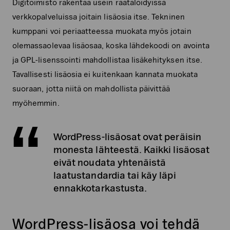
Digitoimisto rakentaa usein räätälöidyissä
verkkopalveluissa joitain lisäosia itse. Tekninen
kumppani voi periaatteessa muokata myös jotain
olemassaolevaa lisäosaa, koska lähdekoodi on avointa
ja GPL-lisenssointi mahdollistaa lisäkehityksen itse.
Tavallisesti lisäosia ei kuitenkaan kannata muokata
suoraan, jotta niitä on mahdollista päivittää
myöhemmin.
WordPress-lisäosat ovat peräisin
monesta lähteestä. Kaikki lisäosat
eivät noudata yhtenäistä
laatustandardia tai käy läpi
ennakkotarkastusta.
WordPress-lisäosa voi tehdä