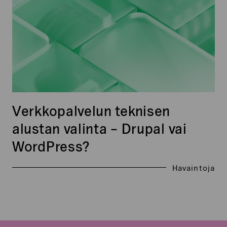
–
Drupal
vai
WordPress?
Verkkopalvelun teknisen
alustan valinta – Drupal vai
WordPress?
Havaintoja