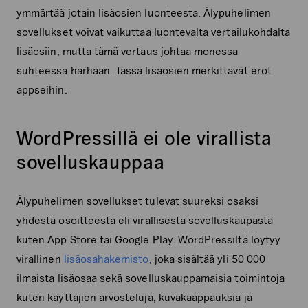
ymmärtää jotain lisäosien luonteesta. Älypuhelimen
sovellukset voivat vaikuttaa luontevalta vertailukohdalta
lisäosiin, mutta tämä vertaus johtaa monessa
suhteessa harhaan. Tässä lisäosien merkittävät erot
appseihin.
WordPressillä ei ole virallista
sovelluskauppaa
Älypuhelimen sovellukset tulevat suureksi osaksi
yhdestä osoitteesta eli virallisesta sovelluskaupasta
kuten App Store tai Google Play. WordPressiltä löytyy
virallinen
lisäosahakemisto
, joka sisältää yli 50 000
ilmaista lisäosaa sekä sovelluskauppamaisia toimintoja
kuten käyttäjien arvosteluja, kuvakaappauksia ja