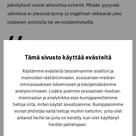
päivitykset voivat aiheuttaa virheitä. Mitään pysyvää
vahinkoa ei yleensä synny ja ongelmat ratkeavat joko
lisäosien poistolla tai versiopäivityksillä.
Lisäosa voi olla kriittinen sivuston
toiminnalle. Väärän lisäosan
poistaminen voi estää osan sivuston
Tämä sivusto käyttää evästeitä
toiminnasta tai kaataa koko
Käytämme evästeitä tarjoamamme sisällön ja
sivuston.
mainosten räätälöimiseen, sosiaalisen median
ominaisuuksien tukemiseen ja kävijämäärämme
analysoimiseen. Lisäksi jaamme sosiaalisen median,
Tietoturva-aukot ovat yleensä
mainosalan ja analytiikka-alan kumppaneillemme
lisäosissa
tietoja siitä, miten käytät sivustoamme. Kumppanimme
voivat yhdistää näitä tietoja muihin tietoihin, joita olet
antanut heille tai joita on kerätty, kun olet käyttänyt
Valitettavasti tietoturvaongelmissa lisäosat
heidän palvelujaan.
muistuttavat paljon älypuhelinten sovelluksia. Juuri