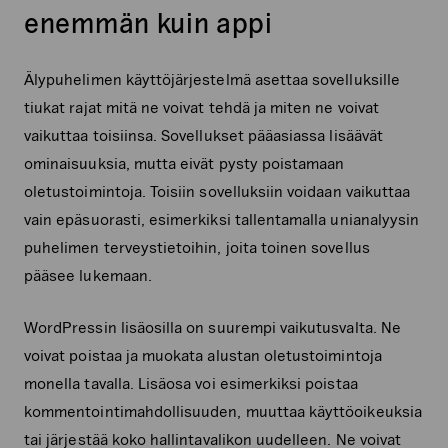
enemmän kuin appi
Älypuhelimen käyttöjärjestelmä asettaa sovelluksille
tiukat rajat mitä ne voivat tehdä ja miten ne voivat
vaikuttaa toisiinsa. Sovellukset pääasiassa lisäävät
ominaisuuksia, mutta eivät pysty poistamaan
oletustoimintoja. Toisiin sovelluksiin voidaan vaikuttaa
vain epäsuorasti, esimerkiksi tallentamalla unianalyysin
puhelimen terveystietoihin, joita toinen sovellus
pääsee lukemaan.
WordPressin lisäosilla on suurempi vaikutusvalta. Ne
voivat poistaa ja muokata alustan oletustoimintoja
monella tavalla. Lisäosa voi esimerkiksi poistaa
kommentointimahdollisuuden, muuttaa käyttöoikeuksia
tai järjestää koko hallintavalikon uudelleen. Ne voivat