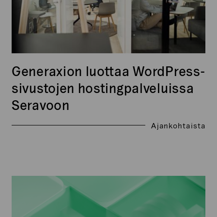
Generaxion luottaa WordPress-
sivustojen hostingpalveluissa
Seravoon
Ajankohtaista
Verkkopalvelun
teknisen
alustan
valinta