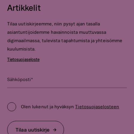
Artikkelit
Tilaa uutiskirjeemme, niin pysyt ajan tasalla
asiantuntijoidemme havainnoista muuttuvassa
digimaailmassa, tulevista tapahtumista ja yhteisömme
kuulumisista.
Tietosuojaseloste
*
Email
Sähköposti
Kenttä
on
Privacy
validointitarkoituksiin
Policy
ja
Olen lukenut ja hyväksyn
Tietosuojaselosteen
*
tulee
jättää
koskemattomaksi.
Tilaa uutiskirje