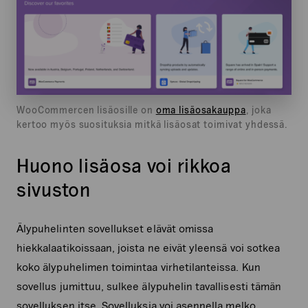
WooCommercen lisäosille on
oma lisäosakauppa
, joka
kertoo myös suosituksia mitkä lisäosat toimivat yhdessä.
Huono lisäosa voi rikkoa
sivuston
Älypuhelinten sovellukset elävät omissa
hiekkalaatikoissaan, joista ne eivät yleensä voi sotkea
koko älypuhelimen toimintaa virhetilanteissa. Kun
sovellus jumittuu, sulkee älypuhelin tavallisesti tämän
sovelluksen itse. Sovelluksia voi asennella melko