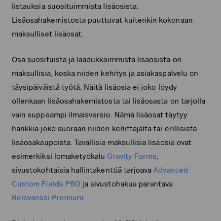
listauksia suosituimmista lisäosista.
Lisäosahakemistosta puuttuvat kuitenkin kokonaan
maksulliset lisäosat.
Osa suosituista ja laadukkaimmista lisäosista on
maksullisia, koska niiden kehitys ja asiakaspalvelu on
täysipäiväistä työtä. Näitä lisäosia ei joko löydy
ollenkaan lisäosahakemistosta tai lisäosasta on tarjolla
vain suppeampi ilmaisversio. Nämä lisäosat täytyy
hankkia joko suoraan niiden kehittäjältä tai erillisistä
lisäosakaupoista. Tavallisia maksullisia lisäosia ovat
esimerkiksi lomaketyökalu
Gravity Forms
,
sivustokohtaisia hallintakenttiä tarjoava
Advanced
Custom Fields PRO
ja sivustohakua parantava
Relevanssi Premium
.