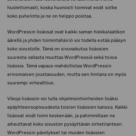
huolettomasti, koska huonosti toimivat eivät sotke
koko puhelinta ja ne on helppo poistaa.
WordPressin lisäosat ovat kaikki saman hiekkalaatikon
äärellä ja yhden toimintahäiriö voi todella estää pääsyn
koko sivustolle. Tämä on sivuvaikutus lisäosien
suuresta vallasta muuttaa WordPressiä sekä toisia
lisäosia. Tämä vapaus mahdollistaa WordPressin
erinomaisen joustavuuden, mutta sen hintana on myös
suurempi virhealttius.
Vikoja lisäosiin voi tulla ohjelmointivirheiden lisäksi
epäyhteensopivuudesta toisien lisäosien kanssa. Kaikki
lisäosat eivät toimi keskenään, ja pahimmillaan ne
aiheuttavat koko sivuston pysäyttävän virhetilanteen.
WordPressin päivitykset tai muiden lisäosien