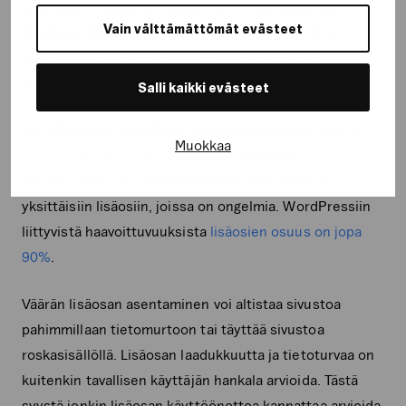
sovellukset vakoilevat älypuhelimen käyttäjää tai
Vain välttämättömät evästeet
sisältävät haittaohjelmia. On tärkeää osata valita
laadukkaat sovellukset ja ladata ne luotettavasta
lähteestä.
Salli kaikki evästeet
WordPress on turvallinen julkaisujärjestelmä, jolla on
Muokkaa
hyvin testatut tietoturvakäytännöt
. Uutiset
WordPressin haavoittuvuuksiin liittyvät yleensä
yksittäisiin lisäosiin, joissa on ongelmia. WordPressiin
liittyvistä haavoittuvuuksista
lisäosien osuus on jopa
90%
.
Väärän lisäosan asentaminen voi altistaa sivustoa
pahimmillaan tietomurtoon tai täyttää sivustoa
roskasisällöllä. Lisäosan laadukkuutta ja tietoturvaa on
kuitenkin tavallisen käyttäjän hankala arvioida. Tästä
syystä jonkin lisäosan käyttöönottoa kannattaa arvioida