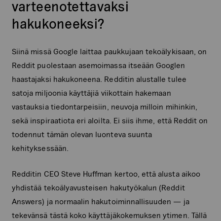
varteenotettavaksi
hakukoneeksi?
Siinä missä Google laittaa paukkujaan tekoälykisaan, on
Reddit puolestaan asemoimassa itseään Googlen
haastajaksi hakukoneena. Redditin alustalle tulee
satoja miljoonia käyttäjiä viikottain hakemaan
vastauksia tiedontarpeisiin, neuvoja milloin mihinkin,
sekä inspiraatiota eri aloilta. Ei siis ihme, että Reddit on
todennut tämän olevan luonteva suunta
kehityksessään.
Redditin CEO Steve Huffman kertoo, että alusta aikoo
yhdistää tekoälyavusteisen hakutyökalun (Reddit
Answers) ja normaalin hakutoiminnallisuuden — ja
tekevänsä tästä koko käyttäjäkokemuksen ytimen. Tällä