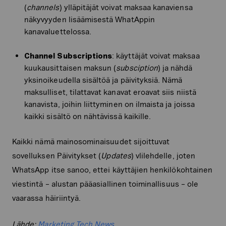
(
channels
) ylläpitäjät voivat maksaa kanaviensa
näkyvyyden lisäämisestä WhatAppin
kanavaluettelossa.
Channel Subscriptions
: käyttäjät voivat maksaa
kuukausittaisen maksun (
subsciption
) ja nähdä
yksinoikeudella sisältöä ja päivityksiä. Nämä
maksulliset, tilattavat kanavat eroavat siis niistä
kanavista, joihin liittyminen on ilmaista ja joissa
kaikki sisältö on nähtävissä kaikille.
Kaikki nämä mainosominaisuudet sijoittuvat
sovelluksen Päivitykset (
Updates
) vlilehdelle, joten
WhatsApp itse sanoo, ettei käyttäjien henkilökohtainen
viestintä – alustan pääasiallinen toiminallisuus – ole
vaarassa häiriintyä.
Lähde:
Marketing Tech News