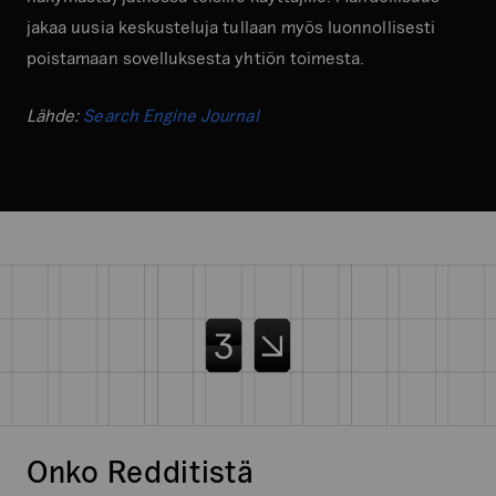
jakaa uusia keskusteluja tullaan myös luonnollisesti
poistamaan sovelluksesta yhtiön toimesta.
Lähde:
Search Engine Journal
Onko Redditistä