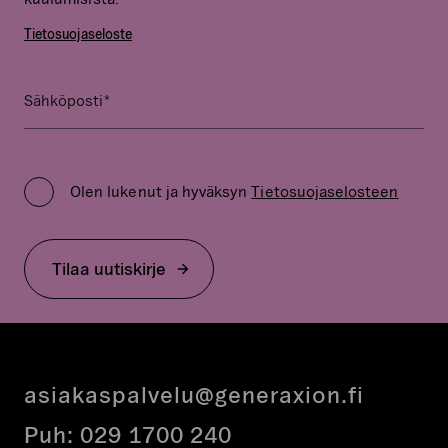
Tietosuojaseloste
*
Email
Sähköposti
Kenttä
on
Privacy
validointitarkoituksiin
Policy
ja
Olen lukenut ja hyväksyn
Tietosuojaselosteen
*
tulee
jättää
koskemattomaksi.
Tilaa uutiskirje
asiakaspalvelu@generaxion.fi
Puh:
029 1700 240