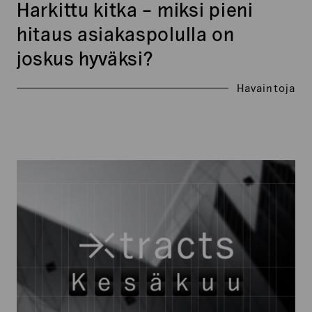
Harkittu kitka – miksi pieni
hitaus asiakaspolulla on
joskus hyväksi?
Havaintoja
Xtracts:
Kesäkuu
2026