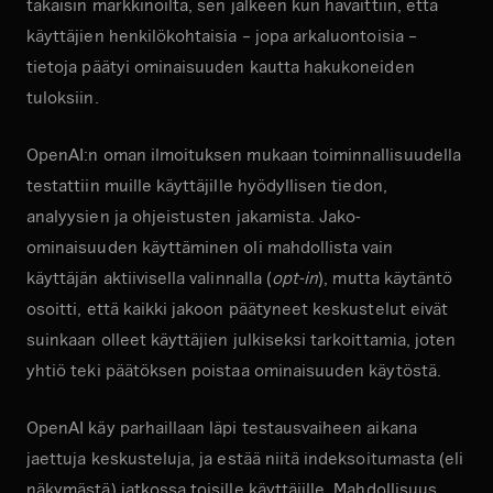
takaisin markkinoilta, sen jälkeen kun havaittiin, että
käyttäjien henkilökohtaisia – jopa arkaluontoisia –
tietoja päätyi ominaisuuden kautta hakukoneiden
tuloksiin.
OpenAI:n oman ilmoituksen mukaan toiminnallisuudella
testattiin muille käyttäjille hyödyllisen tiedon,
analyysien ja ohjeistusten jakamista. Jako-
ominaisuuden käyttäminen oli mahdollista vain
käyttäjän aktiivisella valinnalla (
opt-in
), mutta käytäntö
osoitti, että kaikki jakoon päätyneet keskustelut eivät
suinkaan olleet käyttäjien julkiseksi tarkoittamia, joten
yhtiö teki päätöksen poistaa ominaisuuden käytöstä.
OpenAI käy parhaillaan läpi testausvaiheen aikana
jaettuja keskusteluja, ja estää niitä indeksoitumasta (eli
näkymästä) jatkossa toisille käyttäjille. Mahdollisuus