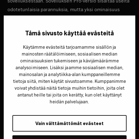
sovelluksestaan. Sovelluksen Pro-versio sisältää useita
odotetunlaisia parannuksia, mutta yksi ominaisuus
yllättää kenties yhden jos toisenkin. Ainoastaan Pro-
versiossa käytössä oleva “Sunshine Programme” on
Tämä sivusto käyttää evästeitä
varsin erityinen uutuus: sen avulla käyttäjä voi nimittäin
ansaita virtuaalivaluuttaa sitoutumalla
Käytämme evästeitä tarjoamamme sisällön ja
hyväntekeväisyyttä edistäviin sisältöihin. Tätä valuuttaa
mainosten räätälöimiseen, sosiaalisen median
ominaisuuksien tukemiseen ja kävijämäärämme
voi sitten myöhemmin käyttää tukemaan jotain hyvää
analysoimiseen. Lisäksi jaamme sosiaalisen median,
tekevää tahoa, jonka toimintaan TikTok tekee rahallisen
mainosalan ja analytiikka-alan kumppaneillemme
lahjoituksen.
tietoja siitä, miten käytät sivustoamme. Kumppanimme
voivat yhdistää näitä tietoja muihin tietoihin, joita olet
antanut heille tai joita on kerätty, kun olet käyttänyt
TikTok on viestinyt aiheesta kertoen, että yhtiö haluaa
heidän palvelujaan.
tarjota käyttäjille mahdollisuuden tukea hyvää tekeviä
tahoja, samalla kun käyttäjät itse löytävät innostavaa
sisältöä alustalta. Kuten niin monesti muulloinkin,
Vain välttämättömät evästeet
uudet ominaisuudet tulevat kuitenkin vasta
myöhemmin käytettäväksi Euroopan pohjoisimmissa