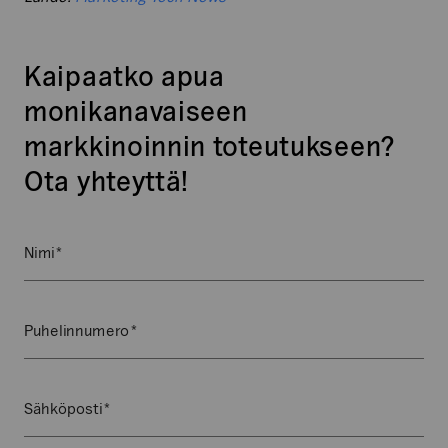
Kaipaatko apua
monikanavaiseen
markkinoinnin toteutukseen?
Ota yhteyttä!
*
Name
Nimi
Kenttä
on
validointitarkoituksiin
*
Puhelinnumero
ja
tulee
jättää
*
Sähköposti
koskemattomaksi.