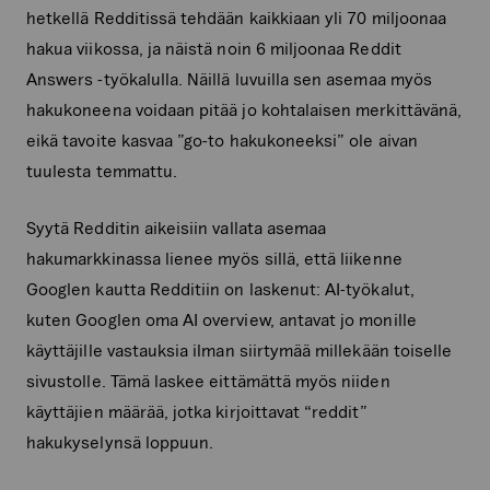
hetkellä Redditissä tehdään kaikkiaan yli 70 miljoonaa
hakua viikossa, ja näistä noin 6 miljoonaa Reddit
Answers -työkalulla. Näillä luvuilla sen asemaa myös
hakukoneena voidaan pitää jo kohtalaisen merkittävänä,
eikä tavoite kasvaa ”go-to hakukoneeksi” ole aivan
tuulesta temmattu.
Syytä Redditin aikeisiin vallata asemaa
hakumarkkinassa lienee myös sillä, että liikenne
Googlen kautta Redditiin on laskenut: AI-työkalut,
kuten Googlen oma AI overview, antavat jo monille
käyttäjille vastauksia ilman siirtymää millekään toiselle
sivustolle. Tämä laskee eittämättä myös niiden
käyttäjien määrää, jotka kirjoittavat “reddit”
hakukyselynsä loppuun.