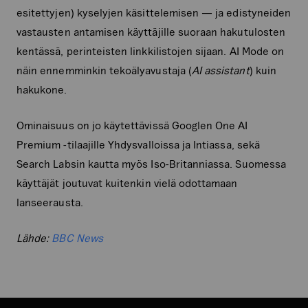
esitettyjen) kyselyjen käsittelemisen — ja edistyneiden
vastausten antamisen käyttäjille suoraan hakutulosten
kentässä, perinteisten linkkilistojen sijaan. AI Mode on
näin ennemminkin tekoälyavustaja (
AI assistant
) kuin
hakukone.
Ominaisuus on jo käytettävissä Googlen One AI
Premium -tilaajille Yhdysvalloissa ja Intiassa, sekä
Search Labsin kautta myös Iso-Britanniassa. Suomessa
käyttäjät joutuvat kuitenkin vielä odottamaan
lanseerausta.
Lähde:
BBC News