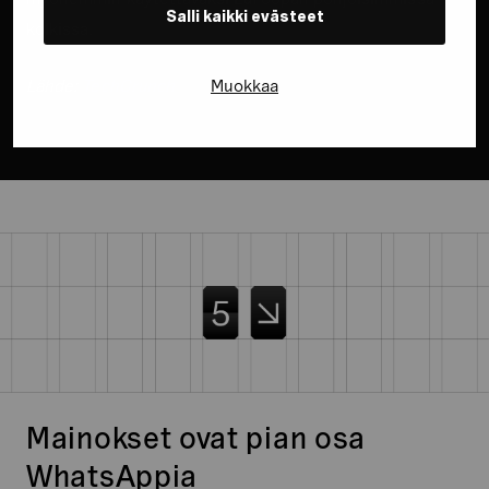
Salli kaikki evästeet
kolkissa.
Muokkaa
Lähde:
TechCrunch
Mainokset ovat pian osa
WhatsAppia