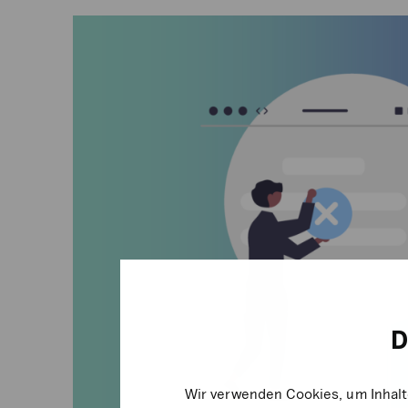
Der
neue
Widerrufsbutton:
Das
müssen
Online-
Händler
ab
dem
19.
Juni
2026
beachten
D
Wir verwenden Cookies, um Inhalt