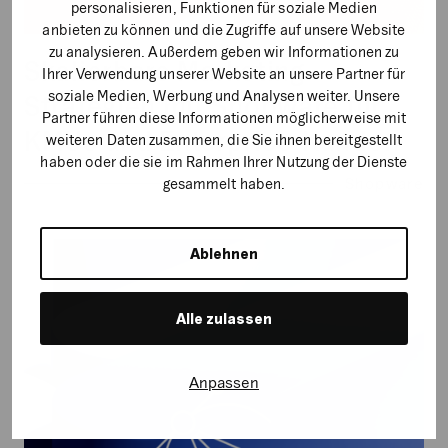
personalisieren, Funktionen für soziale Medien
anbieten zu können und die Zugriffe auf unsere Website
zu analysieren. Außerdem geben wir Informationen zu
Skalierbare Marketing-
Ihrer Verwendung unserer Website an unsere Partner für
soziale Medien, Werbung und Analysen weiter. Unsere
Strategien mit Shopware für
Partner führen diese Informationen möglicherweise mit
KMUs und Enterprise-Kunden
weiteren Daten zusammen, die Sie ihnen bereitgestellt
haben oder die sie im Rahmen Ihrer Nutzung der Dienste
Shopware
gesammelt haben.
Going
Ablehnen
global:
Die
Alle zulassen
Kunst
der
Storefront-
Anpassen
Lokalisierung
im
E-