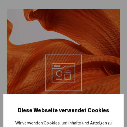
Skalierbare
Marketing-
Strategien
mit
Shopware
für
KMUs
und
Enterprise-
Kunden
Diese Webseite verwendet Cookies
Wir verwenden Cookies, um Inhalte und Anzeigen zu