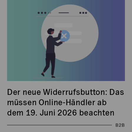
neue
Widerrufsbutton:
Das
müssen
Online-
Händler
ab
dem
19.
Juni
2026
beachten
Der neue Widerrufsbutton: Das
müssen Online-Händler ab
dem 19. Juni 2026 beachten
B2B