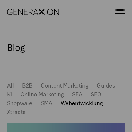
Generaxion
OPEN
Webentwicklung
Blog
All
B2B
Content Marketing
Guides
KI
Online Marketing
SEA
SEO
Shopware
SMA
Webentwicklung
Xtracts
Der