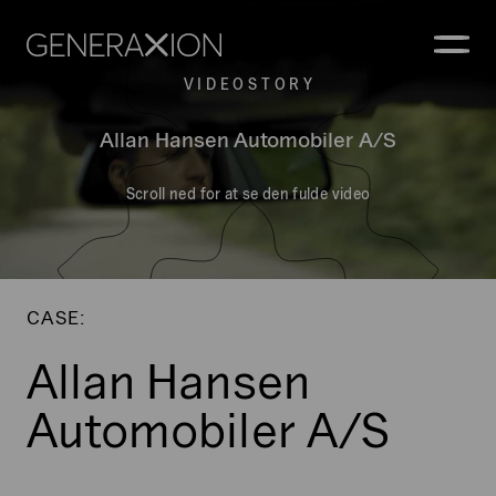
Generaxion
ÅBN
V I D E O S T O R Y
Allan Hansen Automobiler A/S
Scroll ned for at se den fulde video
CASE:
Allan Hansen
Automobiler A/S