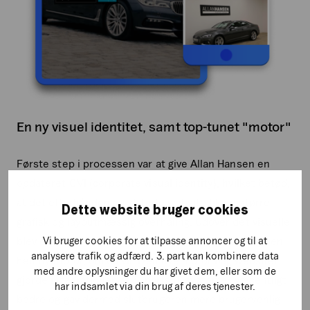
En ny visuel identitet, samt top-tunet "motor"
Første step i processen var at give Allan Hansen en
opdateret CVI (corporate visual identity), hvilket betød,
at det efterhånden outdatede website fik en større
Dette website bruger cookies
grafisk og layoutmæssig overhaling. Udover det visuelle
Vi bruger cookies for at tilpasse annoncer og til at
blev der også lavet en teknisk systemopgradering - en
analysere trafik og adfærd. 3. part kan kombinere data
helt ny motor, om du vil. Den nye motor bag websitet
med andre oplysninger du har givet dem, eller som de
gjorde integrationen af 3. parts IT-systemer væsentligt
har indsamlet via din brug af deres tjenester.
bedre og gav dermed slutbrugeren mere brugervenlig