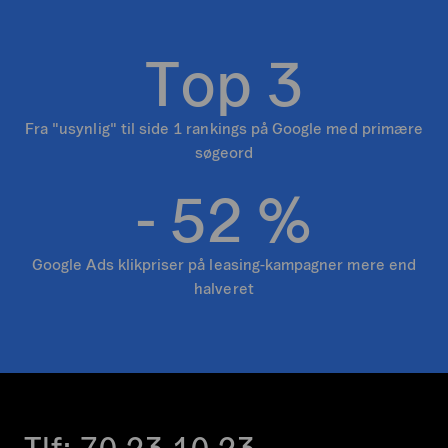
T
o
p
3
Fra "usynlig" til side 1 rankings på Google med primære
søgeord
-
5
2
%
Google Ads klikpriser på leasing-kampagner mere end
halveret