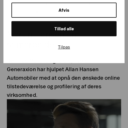
navigation med optimerede filtrerings- og
Afvis
søgefunktionaliteter.
Tillad alle
Martin Hansen om
samarbejdet
Tilpas
Hør med Martins egne ord, hvordan
Generaxion har hjulpet Allan Hansen
Automobiler med at opnå den ønskede online
tilstedeværelse og profilering af deres
virksomhed.