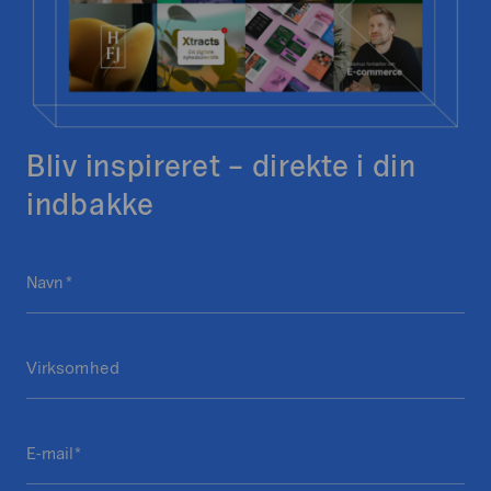
Bliv inspireret – direkte i din
indbakke
C
Navn
D
*
o
e
m
t
m
Virksomhed
t
e
e
n
f
t
E-mail
e
s
*
l