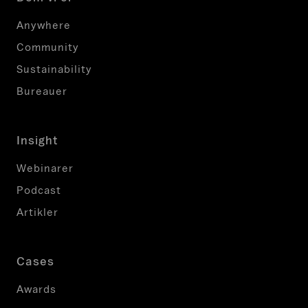
b
ø
Anywhere
r
Community
i
k
Sustainability
k
Bureauer
e
æ
n
Insight
d
r
Webinarer
e
Podcast
s
Artikler
.
Cases
Awards