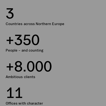
3
Countries across Northern Europe
+
3
5
0
People – and counting
+
8
.
0
0
0
Ambitious clients
1
1
Offices with character