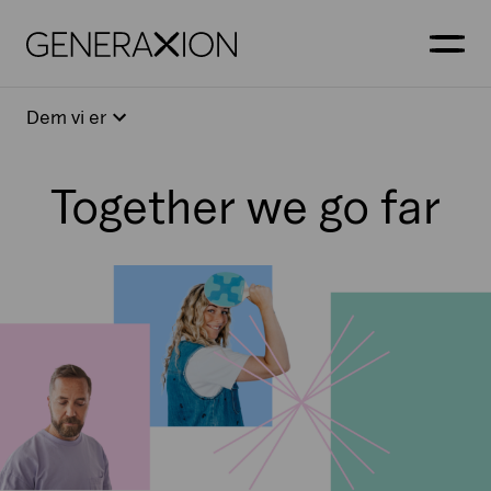
Generaxion
ÅBN
Dem vi er
Together we go far