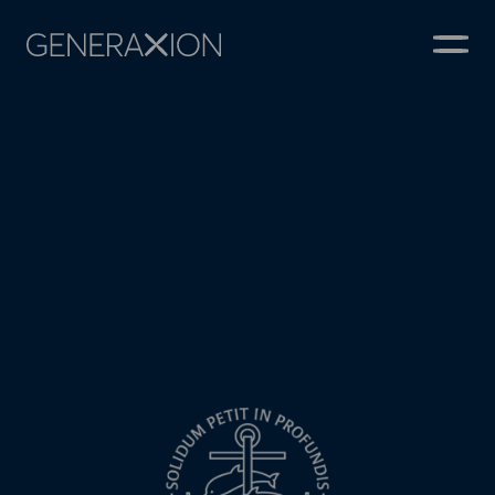
Generaxion
ÅBN