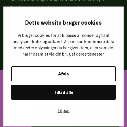
rekordtid, og med adgang til mere data end det havde
været muligt “med håndkraft”.
Dette website bruger cookies
Men hånd i hånd med ChatGPT’s usandsynlige
Vi bruger cookies for at tilpasse annoncer og til at
nyttighed går et lige så stort spørgsmål:
hvad er
analysere trafik og adfærd. 3. part kan kombinere data
konsekvenserne så?
med andre oplysninger du har givet dem, eller som de
har indsamlet via din brug af deres tjenester.
Afvis
Tillad alle
Tilpas