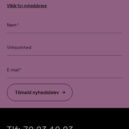
Vilkår for nyhedsbreve
*
Email
Navn
Dette
felt
er
Virksomhed
til
validering
og
*
E-mail
bør
ikke
ændres.
Tilmeld nyhedsbrev