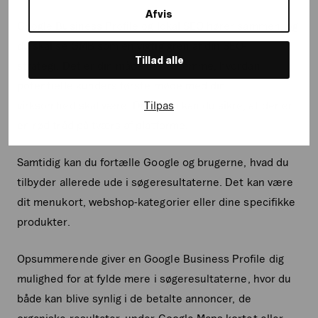
Afvis
Google Business Profile og lokal SEO hører sammen, og
du skal se GMB som en vigtig gren af din SEO-
Tillad alle
strategi. Det er din måde at bestemme, hvordan
potentielle kunders første møde med din
Tilpas
virksomhed skal være. Desuden kan du sikre, at der er
en rød tråd på tværs af platforme.
Samtidig kan du fortælle Google og brugerne, hvad du
tilbyder allerede ude i søgeresultaterne. Det kan være
dit menukort, webshop-kategorier eller dine specifikke
produkter.
Opsummerende giver en Google Business Profile dig
mulighed for at fylde mere i søgeresultaterne, hvor du
både kan blive synlig i de betalte annoncer, de
organiske resultater, under Google Maps kortet eller