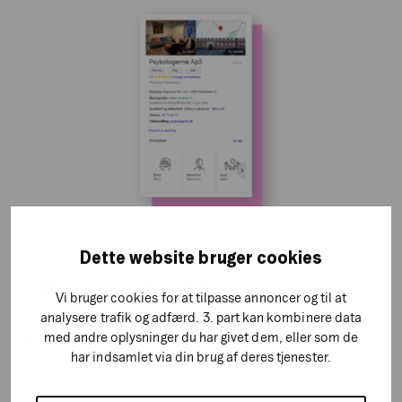
Dette website bruger cookies
GBP vs. Lokal SEO
Vi bruger cookies for at tilpasse annoncer og til at
analysere trafik og adfærd. 3. part kan kombinere data
med andre oplysninger du har givet dem, eller som de
46% af alle søgeforespørgsler på Google er lokale
har indsamlet via din brug af deres tjenester.
søgninger. Det vil sige søgninger, der er geografisk
betinget.