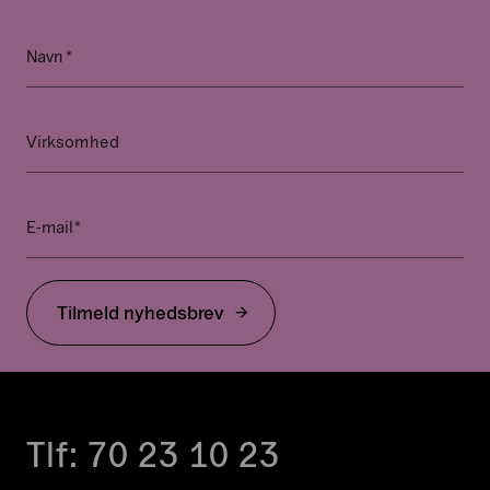
*
Name
Navn
Dette
felt
er
Virksomhed
til
validering
og
*
E-mail
bør
ikke
ændres.
Tilmeld nyhedsbrev
Tlf:
70 23 10 23