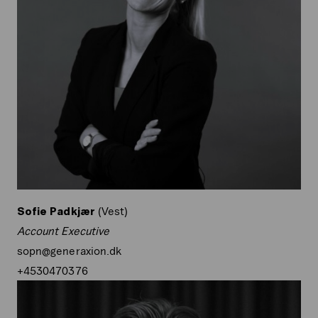
Sofie
Padkjær
(Vest)
Account Executive
sopn@generaxion.dk
+4530470376