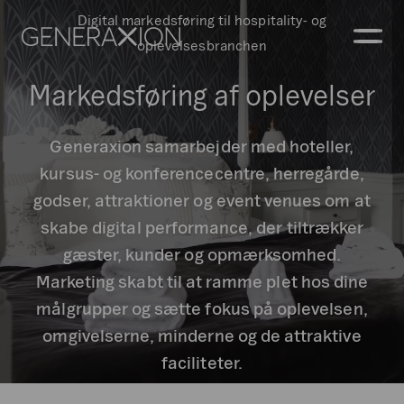
Digital markedsføring til hospitality- og
Generaxion
oplevelsesbranchen
ÅBN
Markedsføring af oplevelser
Generaxion samarbejder med hoteller,
kursus- og konferencecentre, herregårde,
godser, attraktioner og event venues om at
skabe digital performance, der tiltrækker
gæster, kunder og opmærksomhed.
Marketing skabt til at ramme plet hos dine
målgrupper og sætte fokus på oplevelsen,
omgivelserne, minderne og de attraktive
faciliteter.