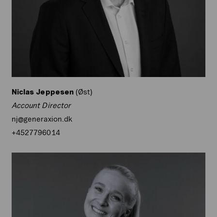
Niclas Jeppesen
(Øst)
Account Director
nj@generaxion.dk
+4527796014