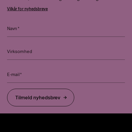
Vilkår for nyhedsbreve
*
Phone
Navn
Dette
felt
er
Virksomhed
til
validering
og
*
E-mail
bør
ikke
ændres.
Tilmeld nyhedsbrev