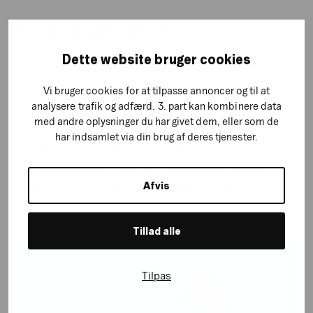
En digital rød tråd
Dette website bruger cookies
På mange måder lader live shopping til at være en
naturlig fortsættelse af mere generelle digitale
Vi bruger cookies for at tilpasse annoncer og til at
analysere trafik og adfærd. 3. part kan kombinere data
tendenser. Online kommunikation igennem webcam og
med andre oplysninger du har givet dem, eller som de
mikrofon er blevet fast hverdag for mange
har indsamlet via din brug af deres tjenester.
arbejdspladser, og i løbet af det seneste 1½ år har vi
set koncepter som webinarer, online fredagsbarer
Afvis
o.lign. vinde indpas i det digitale samfund. Det hele
tegner sig som en slags digital rød tråd.
Tillad alle
Tilpas