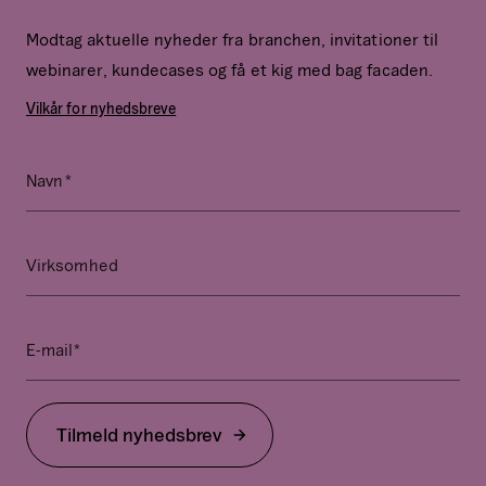
Modtag aktuelle nyheder fra branchen, invitationer til
webinarer, kundecases og få et kig med bag facaden.
Vilkår for nyhedsbreve
*
Email
Navn
Dette
felt
er
Virksomhed
til
validering
og
*
E-mail
bør
ikke
ændres.
Tilmeld nyhedsbrev