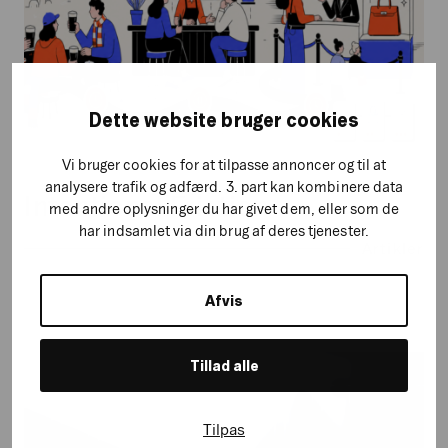
Dette website bruger cookies
Vi bruger cookies for at tilpasse annoncer og til at
analysere trafik og adfærd. 3. part kan kombinere data
Intentional Friction
med andre oplysninger du har givet dem, eller som de
har indsamlet via din brug af deres tjenester.
Artikler
Afvis
Xtracts:
Tillad alle
Juni
2026
Tilpas