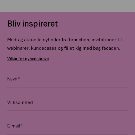
Bliv inspireret
Modtag aktuelle nyheder fra branchen, invitationer til
webinarer, kundecases og få et kig med bag facaden.
Vilkår for nyhedsbreve
*
Comments
Navn
Dette
felt
er
Virksomhed
til
validering
og
*
E-mail
bør
ikke