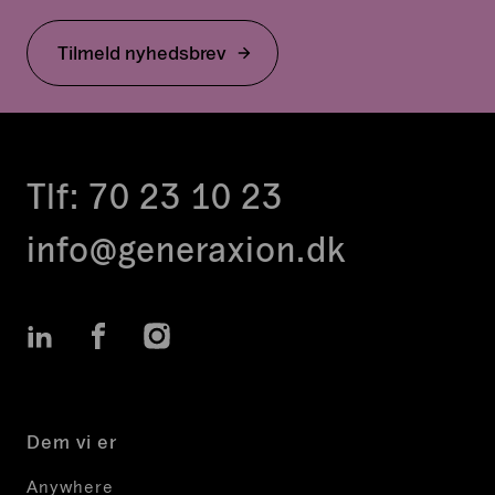
ændres.
Tilmeld nyhedsbrev
Tlf:
70 23 10 23
info@generaxion.dk
LinkedIn
Facebook
Instagram
Dem vi er
Anywhere