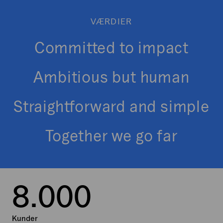
VÆRDIER
Committed to impact
Ambitious but human
Straightforward and simple
Together we go far
8
.
0
0
0
Kunder