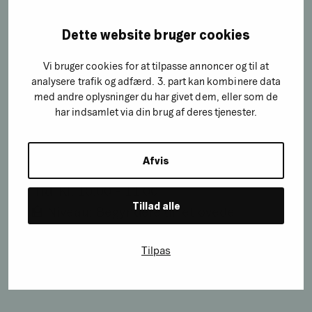
Dette website bruger cookies
Webinar om søgemaskineoptimering:
Vi bruger cookies for at tilpasse annoncer og til at
Sådan laver du SEO i
analysere trafik og adfærd. 3. part kan kombinere data
med andre oplysninger du har givet dem, eller som de
2026
har indsamlet via din brug af deres tjenester.
Afvis
📅 Dato: Tirsdag d. 27. januar 2026
⏰ Tid: Kl. 10:00 – 11:00
Tillad alle
👨‍🏫 Niveau: Begyndere til let øvede
💰 Pris: 0,- kr.
Tilpas