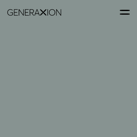
Generaxion
ÅBN