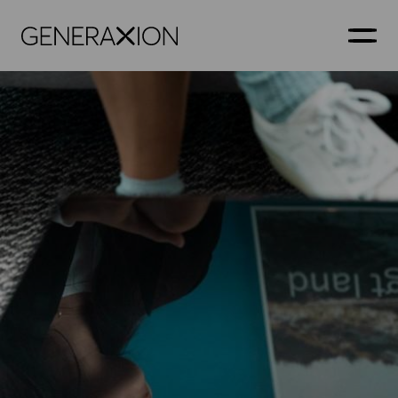
Generaxion
ÅBN