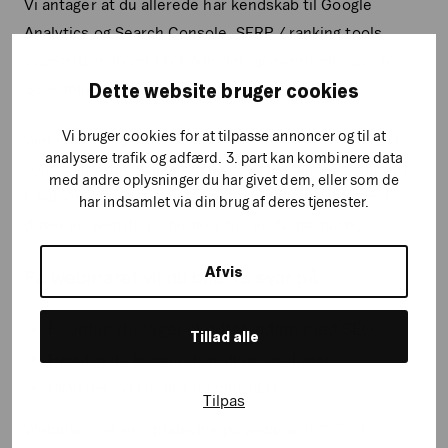
Vi antager at du allerede har kendskab til Google
Analytics og Search Console, SERP / ranking tools,
søgeordsanalyser i fx KWfinder og eventuelt også fx
Screaming Frog og andre avancerede SEO tools.
Dette website bruger cookies
Vi bruger cookies for at tilpasse annoncer og til at
Webinaret vil primært omhandle teknisk on-site SEO,
analysere trafik og adfærd. 3. part kan kombinere data
som gavner din synlighed på Google i din virksomheds
med andre oplysninger du har givet dem, eller som de
lokalområde. Du kan dog sagtens deltage, selvom du
har indsamlet via din brug af deres tjenester.
driver en webshop, der ikke har en fysisk butik.
Afvis
På webinaret vil du bl.a. få svar på:
Hvordan du tager skridtet videre med SEO
Tillad alle
Hvordan du bedst tolker dine resultater
Hvad der rykker lige nu mht SEO
Tilpas
Webinaret er en opfølgning på webinaret “
SEO for