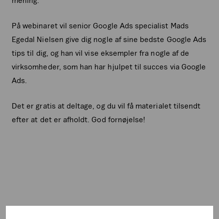
På webinaret vil senior Google Ads specialist Mads
Egedal Nielsen give dig nogle af sine bedste Google Ads
tips til dig, og han vil vise eksempler fra nogle af de
virksomheder, som han har hjulpet til succes via Google
Ads.
Det er gratis at deltage, og du vil få materialet tilsendt
efter at det er afholdt. God fornøjelse!