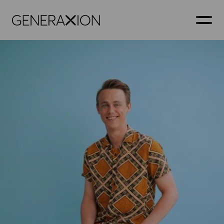
Generaxion
ÅBN