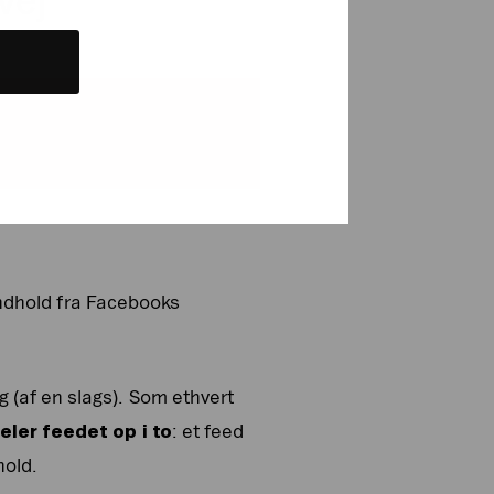
vej
 indhold fra Facebooks
 (af en slags). Som ethvert
eler feedet op i to
: et feed
hold.