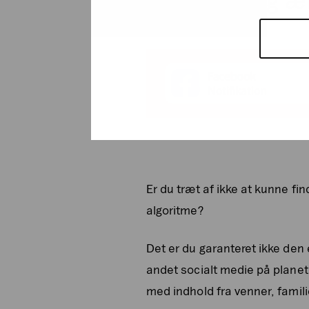
2. Betydelig æ
Er du træt af ikke at kunne fi
algoritme?
Det er du garanteret ikke den
andet socialt medie på plane
med indhold fra venner, famili