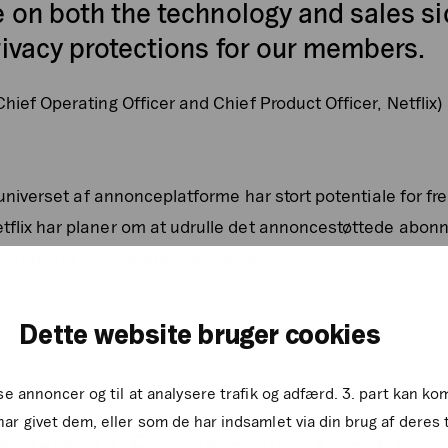
e on both the technology and sales si
rivacy protections for our members.
hief Operating Officer and Chief Product Officer, Netflix)
 i universet af annonceplatforme har stort potentiale for f
etflix har planer om at udrulle det annoncestøttede abo
 at det er ikke så langt væk længere.
Dette website bruger cookies
sse annoncer og til at analysere trafik og adfærd. 3. part kan 
ar givet dem, eller som de har indsamlet via din brug af deres 