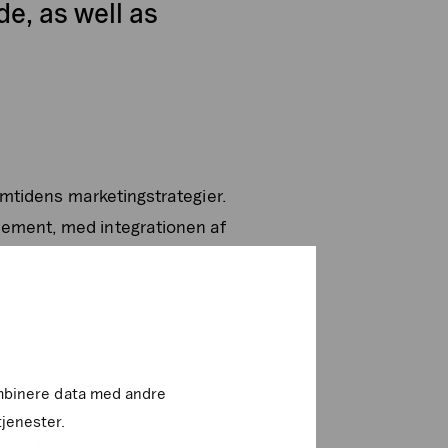
de, as well as
remtidens marketingstrategier.
nnement, med integrationen af
Kilde:
Netflix
kombinere data med andre
tjenester.