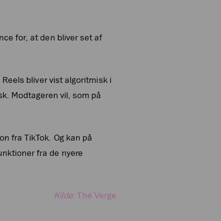
e for, at den bliver set af
Reels bliver vist algoritmisk i
isk. Modtageren vil, som på
on fra TikTok. Og kan på
nktioner fra de nyere
Kilde:
The Verge