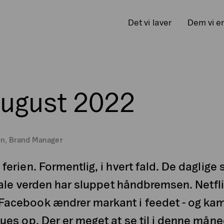
Det vi laver
Dem vi e
August 2022
on, Brand Manager
erien. Formentlig, i hvert fald. De daglige 
itale verden har sluppet håndbremsen. Netfl
Facebook ændrer markant i feedet - og k
ues op. Der er meget at se til i denne måne