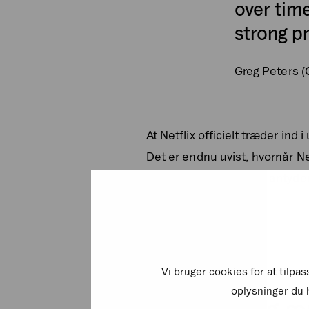
over tim
strong p
Greg Peters (C
At Netflix officielt træder ind
Det er endnu uvist, hvornår N
Microsoft som partner antyder,
Vi bruger cookies for at tilpa
oplysninger du h