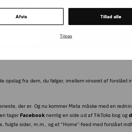
ndring i Facebooks feed på 
Afvis
Tillad alle
Tilpas
nde opslag fra dem, du følger, imellem virvaret af forslået
 eneste, der er. Og nu kommer Meta måske med en redning
ten tager
Facebook
nemlig en side ud af TikToks bog og
d
e, fulgte sider, m.m., og et “Home”-feed med forslået ind