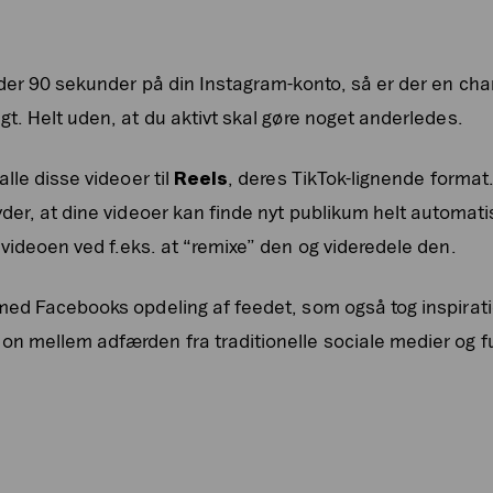
er 90 sekunder på din Instagram-konto, så er der en chanc
t. Helt uden, at du aktivt skal gøre noget anderledes.
lle disse videoer til
Reels
, deres TikTok-lignende format. 
der, at dine videoer kan finde nyt publikum helt automat
videoen ved f.eks. at “remixe” den og videredele den.
ed Facebooks opdeling af feedet, som også tog inspirati
 mellem adfærden fra traditionelle sociale medier og fu