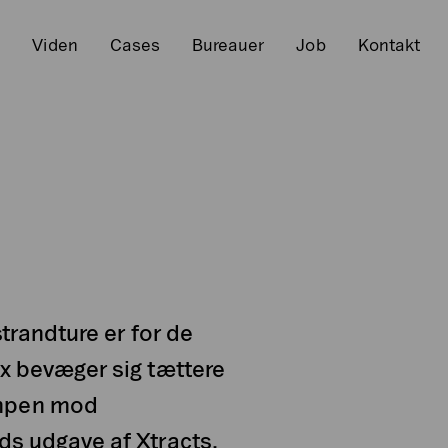
r
Viden
Cases
Bureauer
Job
Kontakt
strandture er for de
ix bevæger sig tættere
ampen mod
ds udgave af Xtracts,