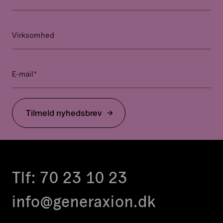
Dette
felt
er
Virksomhed
til
validering
og
*
E-mail
bør
ikke
ændres.
Tilmeld nyhedsbrev
Tlf:
70 23 10 23
info@generaxion.dk