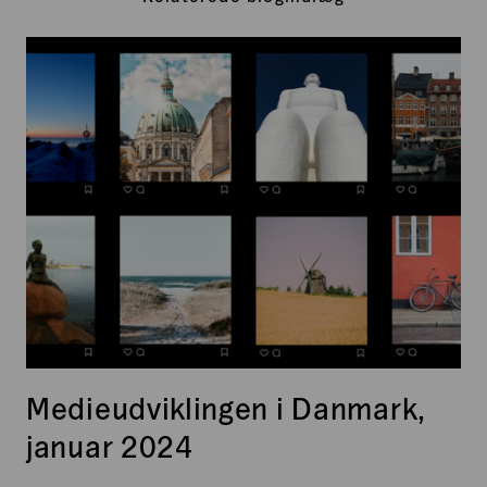
Medieudviklingen
i
Danmark,
januar
2024
Medieudviklingen i Danmark,
januar 2024