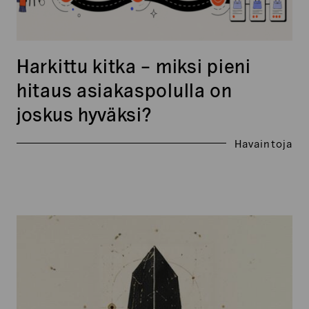
Harkittu kitka – miksi pieni
hitaus asiakaspolulla on
joskus hyväksi?
Havaintoja
Claude
Mythos:
tekoälymalli,
joka
oli
liian