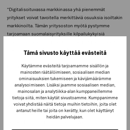
“Digitalisoituvassa markkinassa yhä pienemmät
yritykset voivat tavoitella merkittäviä osuuksia isoiltakin
markkinoilta. Tämän yritysoston myötä pystymme
tarjoamaan suomalaisyrityksille kilpailukykyisiä
ratkaisuja tavoittaa niin kuluttajia kuin yritysasiakkaita
Saksan markkinoilta”, sanoo Mäenpää.
Tämä sivusto käyttää evästeitä
Käytämme evästeitä tarjoamamme sisällön ja
Mäenpää on vakuuttunut, että Generaxionin osaaminen
mainosten räätälöimiseen, sosiaalisen median
ja tavat toimia ovat laajennettavissa uusille
ominaisuuksien tukemiseen ja kävijämäärämme
markkinoille.
analysoimiseen. Lisäksi jaamme sosiaalisen median,
mainosalan ja analytiikka-alan kumppaneillemme
“Datalähtöinen, luovuutta ja digitaalisia ratkaisuja
tietoja siitä, miten käytät sivustoamme. Kumppanimme
voivat yhdistää näitä tietoja muihin tietoihin, joita olet
yhdistävä tapamme toimia on osoittautunut
antanut heille tai joita on kerätty, kun olet käyttänyt
tulokselliseksi Suomessa ja muissa Pohjoismaissa, ja
heidän palvelujaan.
nyt skaalaamme sitä Eurooppaan. Wyn on alamme