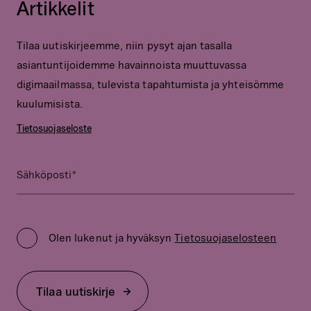
Artikkelit
Tilaa uutiskirjeemme, niin pysyt ajan tasalla
asiantuntijoidemme havainnoista muuttuvassa
digimaailmassa, tulevista tapahtumista ja yhteisömme
kuulumisista.
Tietosuojaseloste
*
Name
Sähköposti
Kenttä
on
Privacy
validointitarkoituksiin
Policy
ja
Olen lukenut ja hyväksyn
Tietosuojaselosteen
*
tulee
jättää
koskemattomaksi.
Tilaa uutiskirje