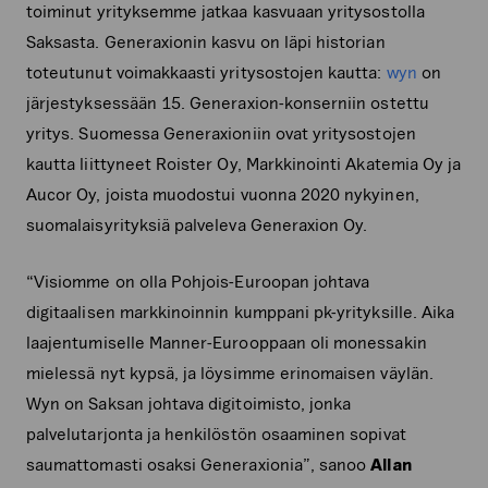
toiminut yrityksemme jatkaa kasvuaan yritysostolla
Saksasta. Generaxionin kasvu on läpi historian
toteutunut voimakkaasti yritysostojen kautta:
wyn
on
järjestyksessään 15. Generaxion-konserniin ostettu
yritys. Suomessa Generaxioniin ovat yritysostojen
kautta liittyneet Roister Oy, Markkinointi Akatemia Oy ja
Aucor Oy, joista muodostui vuonna 2020 nykyinen,
suomalaisyrityksiä palveleva Generaxion Oy.
“Visiomme on olla Pohjois-Euroopan johtava
digitaalisen markkinoinnin kumppani pk-yrityksille. Aika
laajentumiselle Manner-Eurooppaan oli monessakin
mielessä nyt kypsä, ja löysimme erinomaisen väylän.
Wyn on Saksan johtava digitoimisto, jonka
palvelutarjonta ja henkilöstön osaaminen sopivat
saumattomasti osaksi Generaxionia”, sanoo
Allan