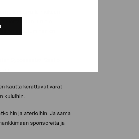
n jollain tavalla mukaan
vä kiertämään. En ole
t
öräilyyn sitoutuminen on
sten Syöpäsäätiö. Säätiö
tään.
n kautta kerättävät varat
an kuluihin.
koihin ja aterioihin. Ja sama
 hankkimaan sponsoreita ja