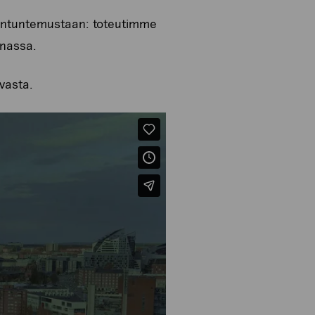
siantuntemustaan: toteutimme
nnassa.
vasta.