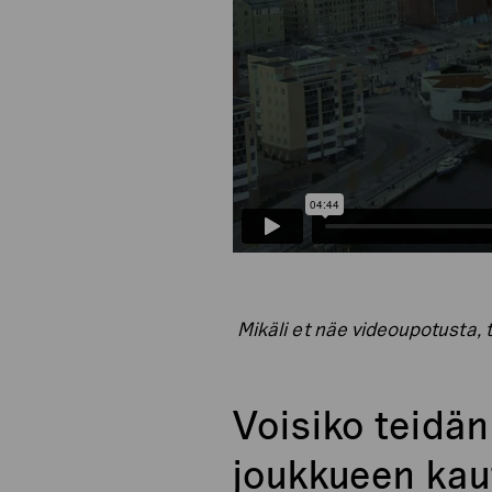
Mikäli et näe videoupotusta, 
Voisiko teidä
joukkueen kaut