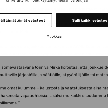
on kerätty, kun olet käyttänyt heidän palvelujaan.
jen, että kun omat voimavarani sen mahdollistavat, mene
yn pyöräilyyn osallistuminen on minun tapani laittaa hy
välttämättömät evästeet
Salli kaikki evästee
tkojen pyöräilijä, mutta harjoitteluun ja itse Pariisiin py
eni”, sanoo Mirka.
Muokkaa
n lisäksi suomalaisjoukkueiden tukea saa AAMU Suomen La
joilla autetaan lasten syöpähoitojen kehittymistä entises
somevastaavana toimiva Mirka korostaa, että joukkueide
ttaville järjestöille ja säätiöille, ei pyöräilijöille tai matk
mme omat kulumme – kalustosta ja vaatetuksesta aina mat
 hakeneita vapaaehtoisia. Lisäksi me kaikki sitoudumme
uksillamme.”