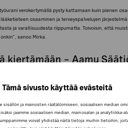
 työurani verokertymällä pysty kattamaan kuin pienen os
ääketieteen osaaminen ja terveyspalvelujen järjestelmä 
tasta ja varallisuudesta riippumatta. Toivoisin, että mui
onkin”, sanoo Mirka.
vä kiertämään – Aamu Säätiö
Tämä sivusto käyttää evästeitä
at myös monenlaiset virkistyspalvelut, jotka auttoivat jaks
 sopeutettuja kulttuurituokioita ja harrastuksia pienille p
sisällön ja mainosten räätälöimiseen, sosiaalisen median om
myös syöpäperheille suunnatuille kuntoutuslomille.
säksi jaamme sosiaalisen median, mainosalan ja analytiikka-a
mppanimme voivat yhdistää näitä tietoja muihin tietoihin, joita 
aikki muutkin lapset ja perheet voivat saada samankaltais