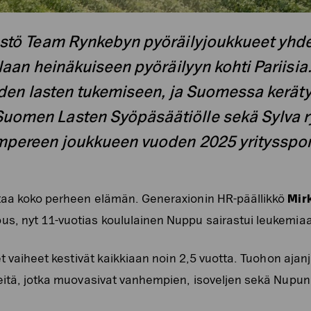
estö Team Rynkebyn pyöräilyjoukkueet yhd
laan heinäkuiseen pyöräilyyn kohti Pariisi
iden lasten tukemiseen, ja Suomessa keräty
omen Lasten Syöpäsäätiölle sekä Sylva ry
mpereen joukkueen vuoden 2025 yritysspon
taa koko perheen elämän. Generaxionin HR-päällikkö
Mir
s, nyt 11-vuotias koululainen Nuppu sairastui leukemia
et vaiheet kestivät kaikkiaan noin 2,5 vuotta. Tuohon ajan
teitä, jotka muovasivat vanhempien, isoveljen sekä Nupun