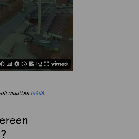
 voit muuttaa
täällä
.
pereen
a?