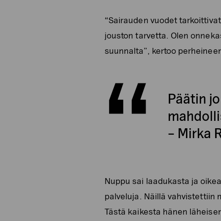
“Sairauden vuodet tarkoittiva
jouston tarvetta. Olen onnek
suunnalta”, kertoo perheinee
Päätin j
mahdolli
– Mirka 
Nuppu sai laadukasta ja oikea-
palveluja. Näillä vahvistettiin
Tästä kaikesta hänen läheisens