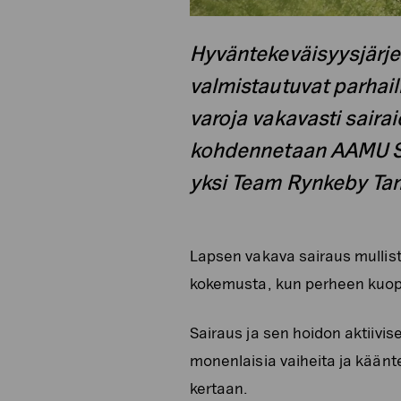
Hyväntekeväisyysjärj
valmistautuvat parhail
varoja vakavasti saira
kohdennetaan AAMU Su
yksi Team Rynkeby Ta
Lapsen vakava sairaus mullis
kokemusta, kun perheen kuopu
Sairaus ja sen hoidon aktiivis
monenlaisia vaiheita ja kään
kertaan.