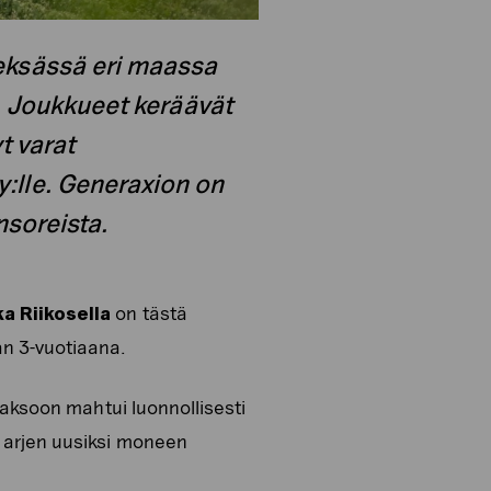
eksässä eri maassa
a. Joukkueet keräävät
t varat
:lle. Generaxion on
soreista.
ka Riikosella
on tästä
an 3-vuotiaana.
jaksoon mahtui luonnollisesti
 arjen uusiksi moneen