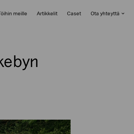
Töihin meille
Artikkelit
Caset
Ota yhteyttä
Avaa
kko
alaval
kebyn