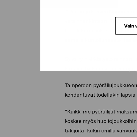
“Päätin jo kesken Nupun hoito
varainhankintaan. Team Rynkeb
Vain 
todellakaan kokenut pitkien ma
samalla kuntoiluhaaste itsell
Sylva ry:n virkistystoiminna
kanavoi tutkimukseen varoja, 
Tampereen pyöräilujoukkueen 
kohdentuvat todellakin lapsia au
“Kaikki me pyöräilijät maksa
koskee myös huoltojoukkoihin
tukijoita, kukin omilla vahvu