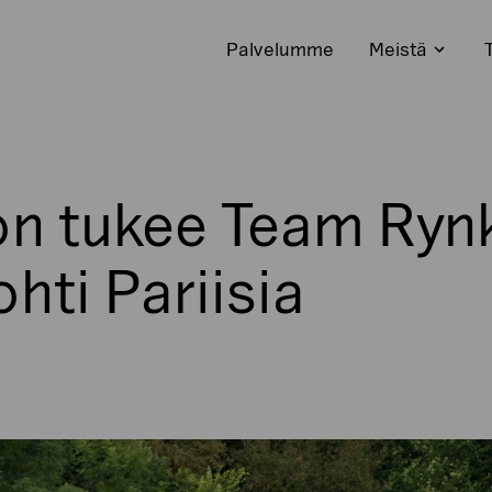
Palvelumme
Meistä
Avaa
alavali
on tukee Team Ryn
hti Pariisia