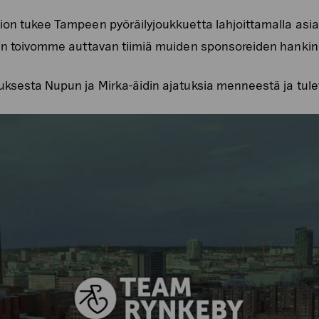
xion tukee Tampeen pyöräilyjoukkuetta lahjoittamalla a
iden toivomme auttavan tiimiä muiden sponsoreiden hanki
uksesta Nupun ja Mirka-äidin ajatuksia menneestä ja tule