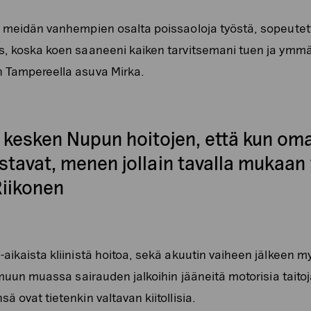
t meidän vanhempien osalta poissaoloja työstä, sopeutett
as, koska koen saaneeni kaiken tarvitsemani tuen ja ymm
n Tampereella asuva Mirka.
o kesken Nupun hoitojen, että kun om
stavat, menen jollain tavalla mukaan
Riikonen
aikaista kliinistä hoitoa, sekä akuutin vaiheen jälkeen my
 muun muassa sairauden jalkoihin jääneitä motorisia taitoja
ä ovat tietenkin valtavan kiitollisia.