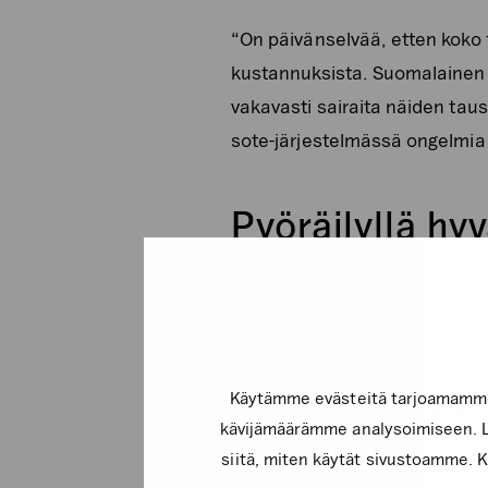
“On päivänselvää, etten koko
kustannuksista. Suomalainen l
vakavasti sairaita näiden taus
sote-järjestelmässä ongelmia 
Pyöräilyllä hy
tuen saajat
Perheelle merkityksellisiä oliv
edelleen sairaalaolosuhteisiin
Käytämme evästeitä tarjoamamme 
kohennuttua perhe osallistui 
kävijämäärämme analysoimiseen. Li
siitä, miten käytät sivustoamme. Ku
Mirka Riikonen toivoo, että k