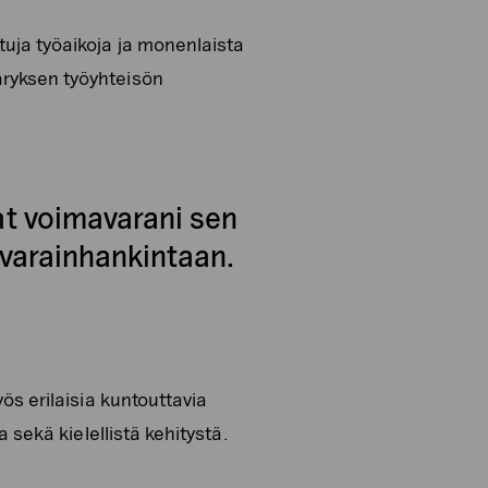
uja työaikoja ja monenlaista
äryksen työyhteisön
at voimavarani sen
 varainhankintaan.
ös erilaisia kuntouttavia
 sekä kielellistä kehitystä.