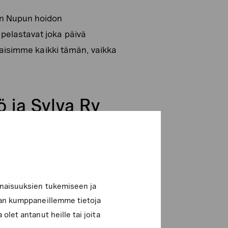
an Nupun hoidon
pelastavat joka päivä
staisimme kaikki tämän, vaikka
 ja Sylva Ry
amaan. Sylva ry toi ja tuo
otilaille. Nupun vastustuskyvyn
inaisuuksien tukemiseen ja
lan kumppaneillemme tietoja
olet antanut heille tai joita
ta tukea.