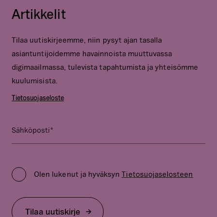
Artikkelit
Tilaa uutiskirjeemme, niin pysyt ajan tasalla
asiantuntijoidemme havainnoista muuttuvassa
digimaailmassa, tulevista tapahtumista ja yhteisömme
kuulumisista.
Tietosuojaseloste
*
Phone
Sähköposti
Kenttä
on
Privacy
validointitarkoituksiin
Policy
ja
Olen lukenut ja hyväksyn
Tietosuojaselosteen
*
tulee
jättää
koskemattomaksi.
Tilaa uutiskirje