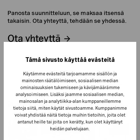
Panosta suunnitteluun, se maksaa itsensä
takaisin. Ota yhteyttä, tehdään se yhdessä.
Ota yhteyttä
Katso myös
Tämä sivusto käyttää evästeitä
Harkittu
Käytämme evästeitä tarjoamamme sisällön ja
kitka
mainosten räätälöimiseen, sosiaalisen median
–
ominaisuuksien tukemiseen ja kävijämäärämme
analysoimiseen. Lisäksi jaamme sosiaalisen median,
miksi
mainosalan ja analytiikka-alan kumppaneillemme
pieni
tietoja siitä, miten käytät sivustoamme. Kumppanimme
hitaus
voivat yhdistää näitä tietoja muihin tietoihin, joita olet
asiakaspolulla
antanut heille tai joita on kerätty, kun olet käyttänyt
on
heidän palvelujaan.
joskus
hyväksi?