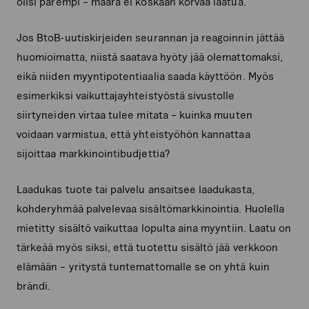
olisi parempi – määrä ei koskaan korvaa laatua.
Jos BtoB-uutiskirjeiden seurannan ja reagoinnin jättää
huomioimatta, niistä saatava hyöty jää olemattomaksi,
eikä niiden myyntipotentiaalia saada käyttöön. Myös
esimerkiksi vaikuttajayhteistyöstä sivustolle
siirtyneiden virtaa tulee mitata – kuinka muuten
voidaan varmistua, että yhteistyöhön kannattaa
sijoittaa markkinointibudjettia?
Laadukas tuote tai palvelu ansaitsee laadukasta,
kohderyhmää palvelevaa sisältömarkkinointia. Huolella
mietitty sisältö vaikuttaa lopulta aina myyntiin. Laatu on
tärkeää myös siksi, että tuotettu sisältö jää verkkoon
elämään – yritystä tuntemattomalle se on yhtä kuin
brändi.