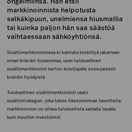
ongelmiinsa. Hän etsii
markkinoinnista helpotusta
selkäkipuun, unelmiensa hiusmallia
tai kuinka paljon hän saa säästöä
vaihtaessaan sähköyhtiönsä.
Sisältömarkkinoinnissa ei kannata keskittyä jakamaan
oman brändin ilosanomaa, vaan tuloksellinen
sisältömarkkinointi kertoo kuluttajalle ensisijaisesti
brändin hyödyistä.
Tuloksellinen sisältömarkkinointi vaatii
sisältöstrategian, joka tukee liiketoiminnan tavoitteita:
markkinoinnin on oltava tuloksellista samalla tavalla
kuin muutkin investoinnit.