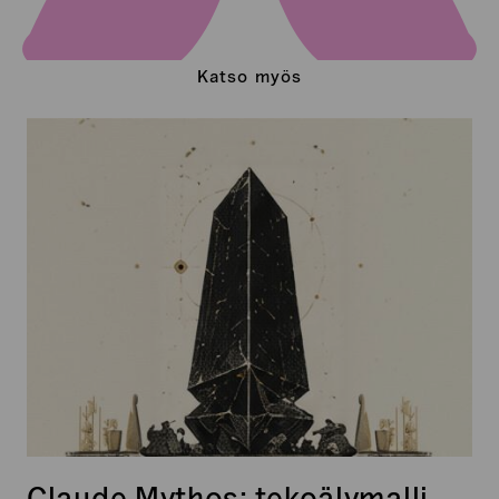
Katso myös
Claude
Mythos:
tekoälymalli,
joka
oli
liian
vaarallinen
julkaistavaksi?
Claude Mythos: tekoälymalli,