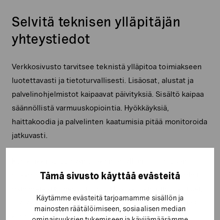
Selvitä teknisen ylläpitäjän
yhteystiedot
Verkkosivusto tarvitsee teknistä ylläpitoa toimiakseen
luotettavasti ja tietoturvallisesti. Lisäosat, alustat ja
palvelinohjelmistot kaipaavat päivityksiä. Sisältö kaipaa
säännöllistä varmuuskopiointia. Hyökkäyksiä,
haittakoodia ja palvelinten kaatumisia pitää monitoroida
jatkuvasti.
Kun kaikki sujuu hyvin, tekninen ylläpitäjä on usein
näkymätön. Jos kesän aikana tulee kuitenkin ongelmia
Tämä sivusto käyttää evästeitä
esimerkiksi integraatioon tai löytyy jokin piinaava bugi,
Käytämme evästeitä tarjoamamme sisällön ja
täytyy ylläpitäjään olla yhteydessä. Silloin yhteystiedot
mainosten räätälöimiseen, sosiaalisen median
kannattaa olla lähellä.
ominaisuuksien tukemiseen ja kävijämäärämme