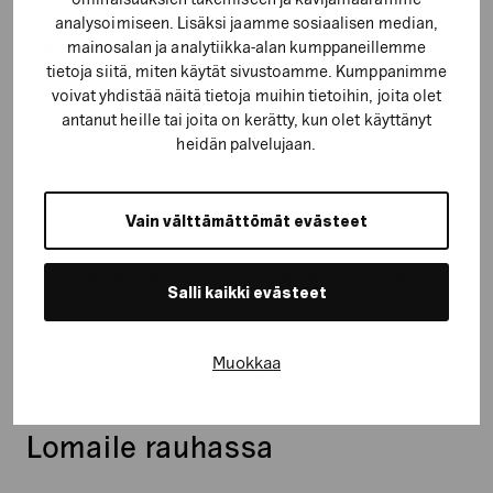
analysoimiseen. Lisäksi jaamme sosiaalisen median,
Selvitä teknisestä ylläpitäjästä:
mainosalan ja analytiikka-alan kumppaneillemme
tietoja siitä, miten käytät sivustoamme. Kumppanimme
voivat yhdistää näitä tietoja muihin tietoihin, joita olet
Kuka hoitaa sivuston teknisen ylläpidon?
antanut heille tai joita on kerätty, kun olet käyttänyt
Mihin voi olla yhteydessä ongelma- ja
heidän palvelujaan.
hätätapauksissa?
Mistä voi tilata pieniä muutoksia ja jatkokehitystä?
Lomaileeko tekninen ylläpitäjä?
Vain välttämättömät evästeet
Generaxionin asiakkaat saavat parhaiten yhteyden
Salli kaikki evästeet
ylläpito- ja jatkokehitysasioissa laittamalla viestiä
Service Deskillemme osoitteeseen
Muokkaa
servicedesk@generaxion.fi
. Myös läpi kesän.
Lomaile rauhassa