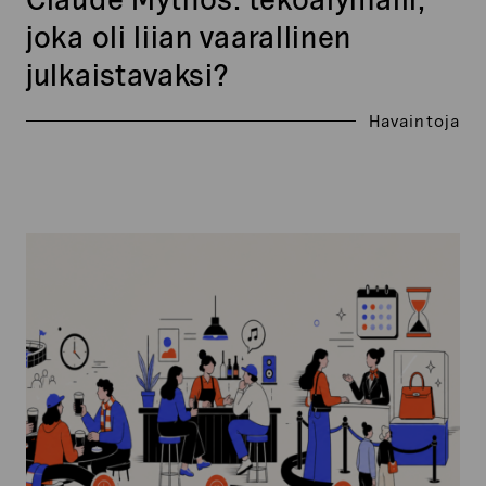
joka oli liian vaarallinen
julkaistavaksi?
Havaintoja
Harkittu
kitka
–
miksi
pieni
hitaus
asiakaspolulla
on
joskus
hyväksi?