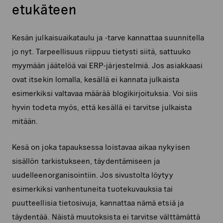
etukäteen
Kesän julkaisuaikataulu ja -tarve kannattaa suunnitella
jo nyt. Tarpeellisuus riippuu tietysti siitä, sattuuko
myymään jäätelöä vai ERP-järjestelmiä. Jos asiakkaasi
ovat itsekin lomalla, kesällä ei kannata julkaista
esimerkiksi valtavaa määrää blogikirjoituksia. Voi siis
hyvin todeta myös, että kesällä ei tarvitse julkaista
mitään.
Kesä on joka tapauksessa loistavaa aikaa nykyisen
sisällön tarkistukseen, täydentämiseen ja
uudelleenorganisointiin. Jos sivustolta löytyy
esimerkiksi vanhentuneita tuotekuvauksia tai
puutteellisia tietosivuja, kannattaa nämä etsiä ja
täydentää. Näistä muutoksista ei tarvitse välttämättä