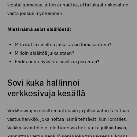
viestiä somessa, joten ei haittaa, että lukijat näkevät ne
vasta joskus myöhemmin.
Mieti nämä asiat sisällöstä:
Mitä uutta sisältöä julkaistaan lomakautena?
Milloin sisältöä julkaistaan?
Ehditäänkö nykyistä sisältöä parantaa?
Sovi kuka hallinnoi
verkkosivuja kesällä
Verkkosivujen sisältömuutoksiin ja julkaisuihin tarvitaan
vastuuhenkilö, joka hoitaa nämä tehtävät, kun lomailet.
Vaikka sivustolle ei ole tiedossa heti uutta julkaistavaa,
kannattaa vastuuhenkilö sopia joka tapauksessa, koska