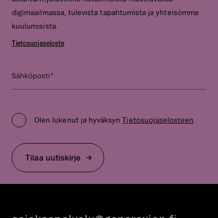
digimaailmassa, tulevista tapahtumista ja yhteisömme
kuulumisista.
Tietosuojaseloste
*
Name
Sähköposti
Kenttä
on
Privacy
validointitarkoituksiin
Policy
ja
Olen lukenut ja hyväksyn
Tietosuojaselosteen
*
tulee
jättää
koskemattomaksi.
Tilaa uutiskirje