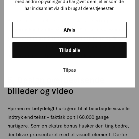
med andre oplysninger du har givet dem, eller som de
budskab.
har indsamlet via din brug af deres tjenester.
Skab kontekst, del din data og slut af med noget,
brugerne kan handle på. F.eks.: ”X antal af vores gæster
Afvis
giver vores rejser 5 stjerner – book en rejse og find ud
af hvorfor”. Så er brugerne ikke i tvivl om, hvad du vil,
Tillad alle
eller hvad de skal gøre med dit budskab.
Tilpas
5. Design overbevisende
billeder og video
Hjernen er betydeligt hurtigere til at bearbejde visuelle
indtryk end tekst – faktisk op til 60.000 gange
hurtigere. Som en ekstra bonus husker den ting bedre,
der bliver præsenteret med et visuelt element. Derfor