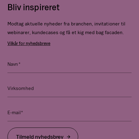
Bliv inspireret
Modtag aktuelle nyheder fra branchen, invitationer til
webinarer, kundecases og få et kig med bag facaden.
Vilkår for nyhedsbreve
*
Name
Navn
Dette
felt
er
Virksomhed
til
validering
og
*
E-mail
bør
ikke
ændres.
Tilmeld nyhedsbrev