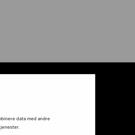
er:
kombinere data med andre
tjenester.