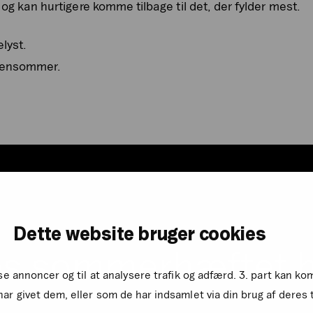
 og kan hurtigere komme tilbage til det, der fylder mest.
elyst.
 sensommer.
Dette website bruger cookies
s sommerhæftet h
sse annoncer og til at analysere trafik og adfærd. 3. part kan 
ar givet dem, eller som de har indsamlet via din brug af deres 