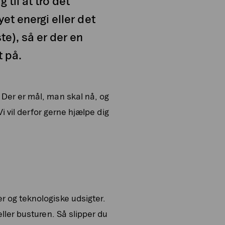
til at tro det
et energi eller det
e), så er der en
t på.
 Der er mål, man skal nå, og
i vil derfor gerne hjælpe dig
er og teknologiske udsigter.
ller busturen. Så slipper du