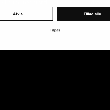
ldskærm” nederst til højre for den bedste l
Afvis
Tillad alle
Tilpas