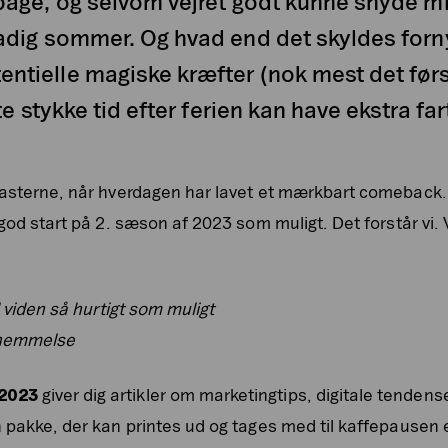
bage, og selvom vejret godt kunne snyde mig 
adig sommer. Og hvad end det skyldes forny
tielle magiske kræfter (nok mest det først
te stykke tid efter ferien kan have ekstra far
tasterne, når hverdagen har lavet et mærkbart comeback.
god start på 2. sæson af 2023 som muligt. Det forstår vi. V
l viden så hurtigt som muligt
rnemmelse
 2023
giver dig artikler om marketingtips, digitale tendens
 pakke, der kan printes ud og tages med til kaffepausen e