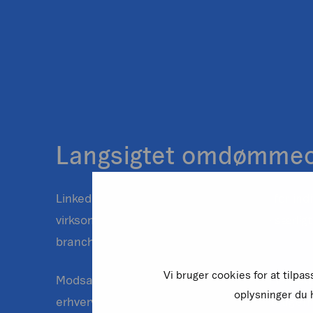
Langsigtet omdømmeo
LinkedIn er en værdifuld kanal, ikke kun for ind
virksomheder og deres markedsføring – særligt
brancher.
Vi bruger cookies for at tilpa
Modsat mange andre sociale medier, er Linked
oplysninger du h
erhvervslivet. Derfor er størstedelen af brugerne