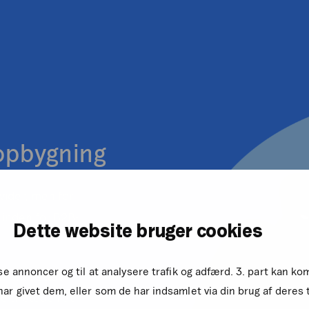
pbygning
ivider, men for
 inden for B2B-
Dette website bruger cookies
sse annoncer og til at analysere trafik og adfærd. 3. part kan 
In målrettet
ar givet dem, eller som de har indsamlet via din brug af deres 
 til stede i et