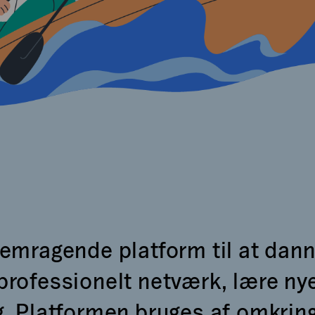
remragende platform til at dan
 professionelt netværk, lære ny
g. Platformen bruges af omkring