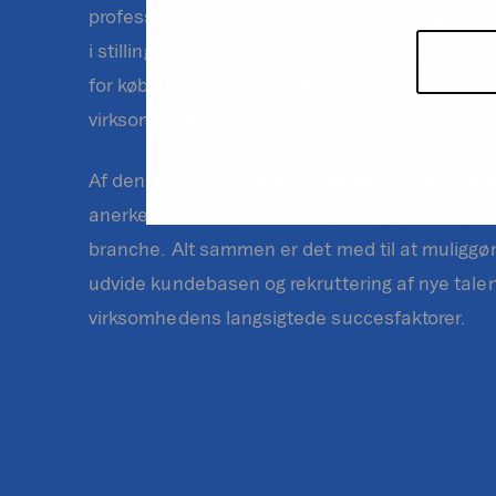
professionelt øjemed. Flere af disse brugere s
i stillinger, hvor det er dem, der træffer beslu
for køb af produkter og services, såvel som op
virksomheder.
Af den grund er LinkedIn også det helt rette st
anerkendelse, styrke tillid og opbygge thought 
branche. Alt sammen er det med til at muliggør
udvide kundebasen og rekruttering af nye talent
virksomhedens langsigtede succesfaktorer.