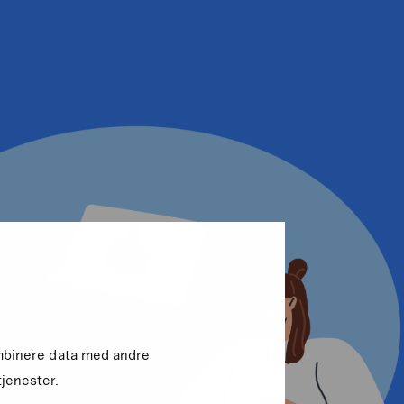
kombinere data med andre
tjenester.