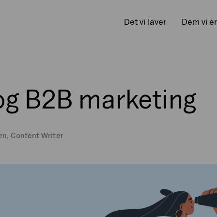
Det vi laver
Dem vi e
og B2B marketing
en, Content Writer