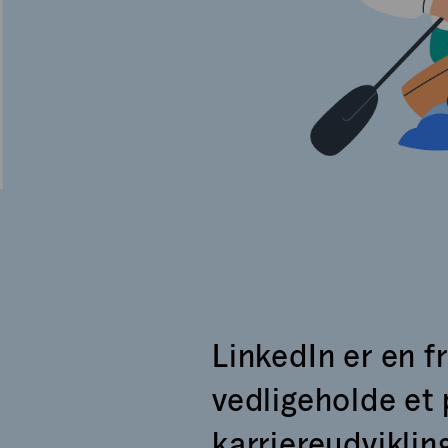
LinkedIn er en f
vedligeholde et
karriereudviklin