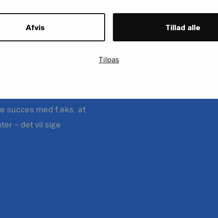
idder hos virksomheder
tningerne – både inden
Afvis
Tillad alle
køb af og partnerskab i
Tilpas
ed at øge
leadership i egen
e succes med f.eks. at
er – det vil sige