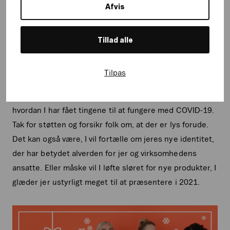
Afvis
fungerer nu meget godt, selv om hele Danmark følger
trop.
Tillad alle
Når du laver et juleopslag, taler du til
dine
følgere. Og
de skal have
din
julehilsen. Selvfølgelig skal du tænke
Tilpas
over budskabet. Du skal gerne have noget på hjerte ud
over åbningstider. Benyt lejligheden til at fortælle,
hvordan I har fået tingene til at fungere med COVID-19.
Tak for støtten og forsikr folk om, at der er lys forude.
Det kan også være, I vil fortælle om jeres nye identitet,
der har betydet alverden for jer og virksomhedens
ansatte. Eller måske vil I løfte sløret for nye produkter, I
glæder jer ustyrligt meget til at præsentere i 2021.