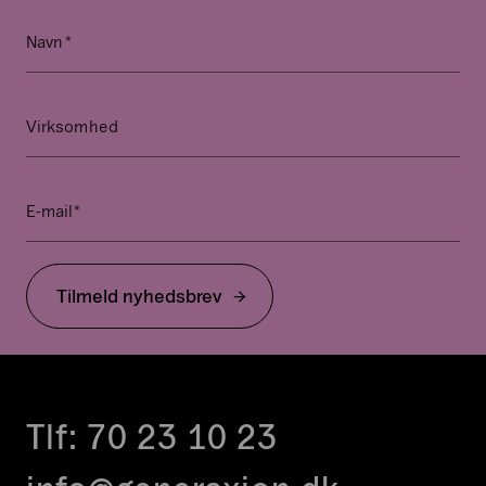
*
Email
Navn
Dette
felt
er
Virksomhed
til
validering
og
*
E-mail
bør
ikke
ændres.
Tilmeld nyhedsbrev
Tlf:
70 23 10 23