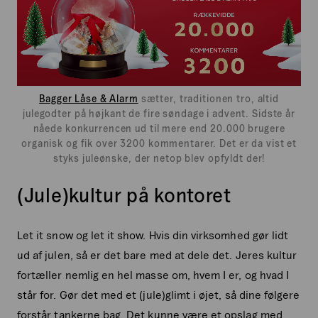
Bagger Låse & Alarm
sætter, traditionen tro, altid
julegodter på højkant de fire søndage i advent. Sidste år
nåede konkurrencen ud til mere end 20.000 brugere
organisk og fik over 3200 kommentarer. Det er da vist et
styks juleønske, der netop blev opfyldt der!
(Jule)kultur på kontoret
Let it snow og let it show. Hvis din virksomhed gør lidt
ud af julen, så er det bare med at dele det. Jeres kultur
fortæller nemlig en hel masse om, hvem I er, og hvad I
står for. Gør det med et (jule)glimt i øjet, så dine følgere
forstår tankerne bag. Det kunne være et opslag med